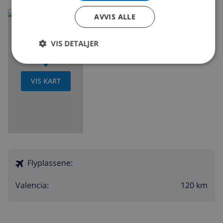
Les mer om:
AVVIS ALLE
Spania >
Costa Blanca >
Calpe
VIS DETALJER
VIS KART
Flyplassene:
120 km
Valencia: