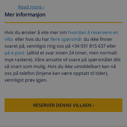
Valgfrie tjenester
Read more ›
Mer informasjon
Barneseng
USD 4,69 per dag
Ekstra seng
USD 14,07 per dag
Hvis du ønsker å vite mer om
hvordan å reservere en
villa
eller hvis du har
flere spørsmål
du ikke finner
Avbestillingsdepositum:
4.80% av totalbeløp
svaret på, vennligst ring oss på +34 931 815 637 eller
på e-post
(alltid et svar innen 24 timer, men normalt
mye raskere). Våre ansatte vil svare på spørsmålet ditt
så snart som mulig. Hvis du ikke umiddelbart kan nå
oss på telefon (linjene kan være opptatt til tider),
vennligst prøv igjen.
RESERVER DENNE VILLAEN ›