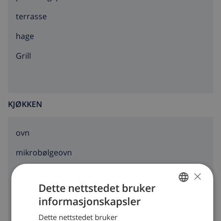
terrasse
hage
grill
KJØKKEN
ovn
mikrobølgeovn
×
kjøleskap
Dette nettstedet bruker
brødrister
informasjonskapsler
NORWEGIAN
vaskemaskin
Dette nettstedet bruker
DUTCH