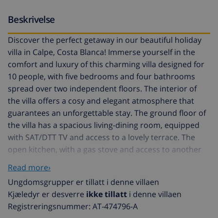
Beskrivelse
Discover the perfect getaway in our beautiful holiday
villa in Calpe, Costa Blanca! Immerse yourself in the
comfort and luxury of this charming villa designed for
10 people, with five bedrooms and four bathrooms
spread over two independent floors. The interior of
the villa offers a cosy and elegant atmosphere that
guarantees an unforgettable stay. The ground floor of
the villa has a spacious living-dining room, equipped
with SAT/DTT TV and access to a lovely terrace. The
open kitchen, with a gas stove and access to another
terrace, allows you to enjoy the preparation of
Read more›
delicious meals in a bright and cosy environment. Two
Ungdomsgrupper er tillatt i denne villaen
of the bedrooms have comfortable double beds, one
Kjæledyr er desverre
ikke tillatt
i denne villaen
of them with air conditioning, both with en-suite
Registreringsnummer: AT-474796-A
bathrooms, one with a bathtub and the other with a