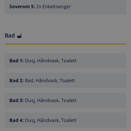
relaxing in this oasis of tranquility. To maintain the
Soverom 5:
2x Enkeltsenger
quality of our facilities, we regret to inform you that
pets are not allowed. Book now and make your
getaway to Calpe an unforgettable experience in our
charming holiday villa with a private pool!
Bad
Bad 1:
Dusj, Håndvask, Toalett
Bad 2:
Bad, Håndvask, Toalett
Bad 3:
Dusj, Håndvask, Toalett
Bad 4:
Dusj, Håndvask, Toalett