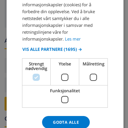
informasjonskapsler (cookies) for å
tørketrommel
FRENCH
forbedre din opplevelse. Ved å bruke
nettstedet vårt samtykker du i alle
SPANISH
informasjonskapsler i samsvar med
GERMAN
retningslinjene våre for
CATALAN
informasjonskapsler.
Les mer
Ankomst- og avgangstider
ITALIAN
VIS ALLE PARTNERE
(1695) →
DANISH
Strengt
Ytelse
Målretting
Ankomst:
Fra 17:00 før 20:00
NORWEGIAN
nødvendig
Avreise:
Før: 10:00
Funksjonalitet
RESERVER DENNE VILLAEN ›
Omgivelser
GODTA ALLE