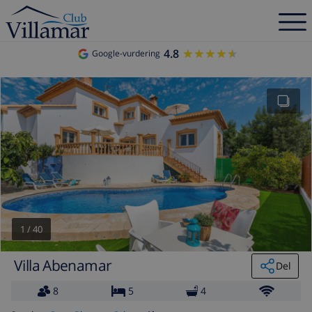
4.8
★★★★★
★★★★★
Google-vurdering
1
/
40
Villa Abenamar
Del
8
5
4