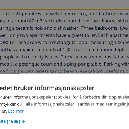
Blanca) for 24 people with twelve bedrooms, four bathrooms a
nts of around 80 m2 each, distributed over two floors, with 
turing a ceramic hob and dishwasher. Three bedrooms, two 
r, only two apartments have a guest toilet. Each apartmen
ERIOR: Terrace area with a rectangular pool measuring 12x5 
pool has a maximum depth of 1.80 m and a minimum depth o
ople with mobility issues. The villa has a spacious flat are
 meals, a petanque court and a ping-pong table. Parking wi
ance from Calpe's widest sandy beach (Arenal-Bol), seafront
y 1.5 km away. OBSERVATION: Free WiFi. Animals weighing les
tedet bruker informasjonskapsler
bruker informasjonskapsler (cookies) for å forbedre din opplevels
amtykker du i alle informasjonskapsler i samsvar med retningslinj
ler.
Les mer
ERE
(1695) →
R DENNE VILLAEN ›