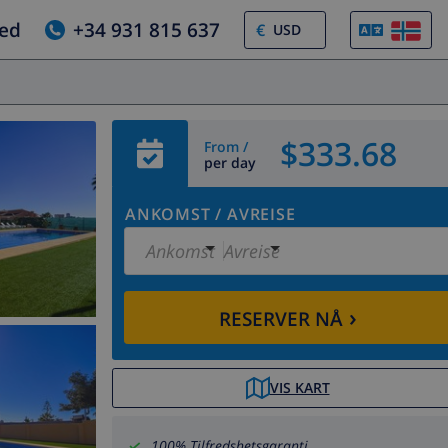
jed
+34 931 815 637
€
$333.68
From /
per day
ANKOMST
/
AVREISE
Ankomst
Avreise
›
RESERVER NÅ
VIS KART
100% Tilfredshetsgaranti