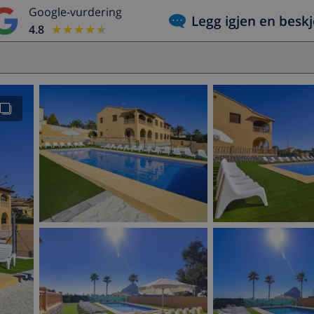
Google-vurdering
Legg igjen en besk
4.8
★★★★★
★★★★★