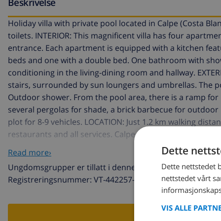
Beskrivelse
Holiday villa with private pool located in Calpe (Costa 
toilets. INTERIOR: This magnificent villa has four apartme
entrance. Each apartment is equipped with a kitchen fea
beds and one with a double bed. One bathroom with showe
conditioning in the living-dining room and hallway. EXT
stairs, surrounded by sun loungers and umbrellas. The 
Outdoor shower. From the pool area, there is a ramp for pe
several pergolas for shade, a brick barbecue for outdoor
plot for 8-9 vehicles. LOCATION: Just 1.2 km walking dist
restaurants and all services. Calpe town is approximatel
are allowed with a supplement.
Dette netts
Read more›
Dette nettstedet 
Ungdomsgrupper er tillatt i denne villaen
nettstedet vårt s
Registreringsnummer: VT-442257-A
informasjonskaps
VIS ALLE PARTN
RESERVE