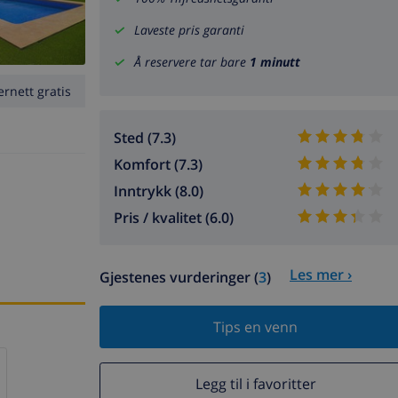
Laveste pris garanti
Å reservere tar bare
1 minutt
ernett gratis
Sted (7.3)
Komfort (7.3)
Inntrykk (8.0)
Pris / kvalitet (6.0)
Les mer ›
Gjestenes vurderinger (
3
)
Tips en venn
Legg til i favoritter