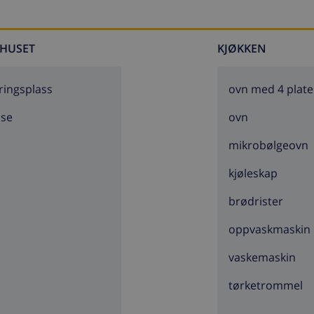
HUSET
KJØKKEN
ringsplass
ovn med 4 plate
sse
ovn
mikrobølgeovn
kjøleskap
brødrister
oppvaskmaskin
vaskemaskin
tørketrommel