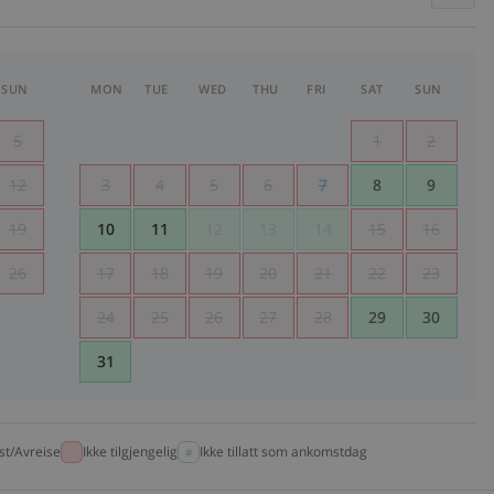
SUN
MON
TUE
WED
THU
FRI
SAT
SUN
5
1
2
12
3
4
5
6
7
8
9
19
10
11
12
13
14
15
16
26
17
18
19
20
21
22
23
24
25
26
27
28
29
30
31
t/Avreise
Ikke tilgjengelig
Ikke tillatt som ankomstdag