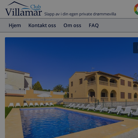
Slapp av i din egen private drømmevilla
Hjem
Kontakt oss
Om oss
FAQ