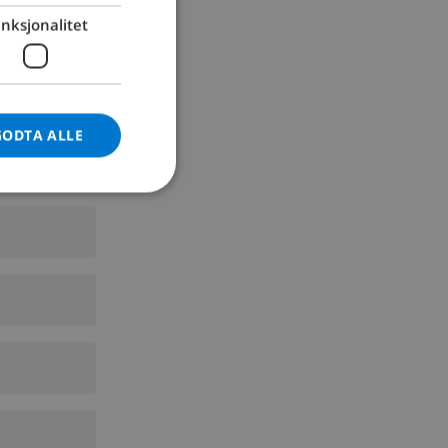
nksjonalitet
GERMAN
CATALAN
ITALIAN
DANISH
GODTA ALLE
NORWEGIAN