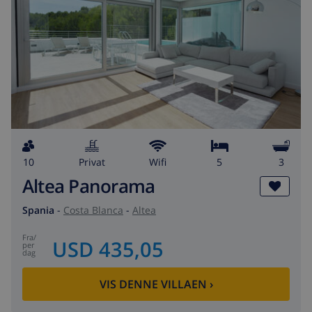
10
privat
wifi
5
3
Altea Panorama
Spania
-
Costa Blanca
-
Altea
fra
/
USD 435,05
per
dag
VIS DENNE VILLAEN
›