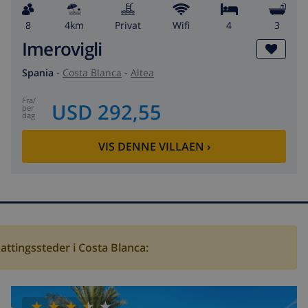
8
4km
privat
wifi
4
3
Imerovigli
Spania
-
Costa Blanca
-
Altea
fra
/
USD 292,55
per
dag
VIS DENNE VILLAEN
›
nattingssteder i Costa Blanca: