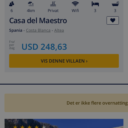
6
4km
privat
wifi
3
3
Casa del Maestro
Spania
-
Costa Blanca
-
Altea
fra
/
USD 248,63
per
dag
VIS DENNE VILLAEN
›
Det er ikke flere overnatting