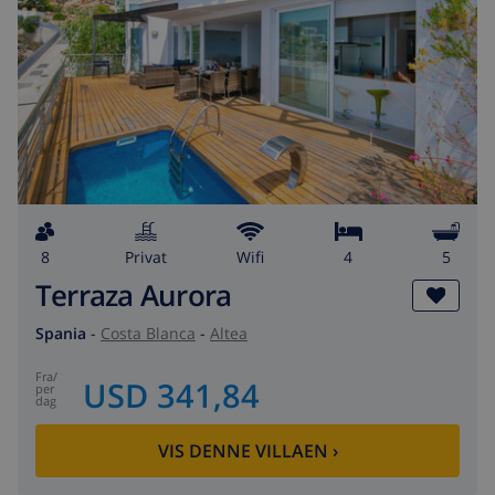
8
privat
wifi
4
5
Terraza Aurora
Spania
-
Costa Blanca
-
Altea
fra
/
USD 341,84
per
dag
VIS DENNE VILLAEN
›