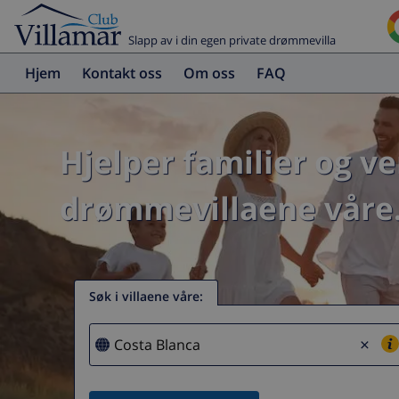
Slapp av i din egen private drømmevilla
Hjem
Kontakt oss
Om oss
FAQ
Hjelper familier og v
drømmevillaene våre
Søk i villaene våre
:
×