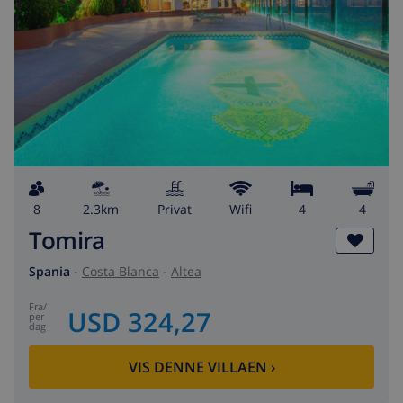
8
2.3km
privat
wifi
4
4
Tomira
Spania
-
Costa Blanca
-
Altea
fra
/
USD 324,27
per
dag
VIS DENNE VILLAEN
›