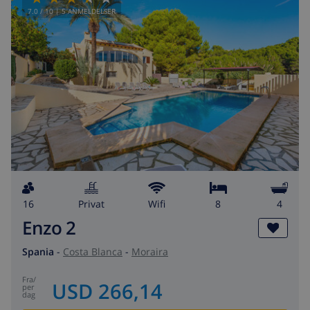
7.0
/ 10 |
5
ANMELDELSER
16
privat
wifi
8
4
Enzo 2
Spania
-
Costa Blanca
-
Moraira
fra
/
USD 266,14
per
dag