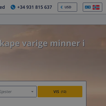
jed
+34 931 815 637
€
skape varige minner i
Gjester
VIS
(12)