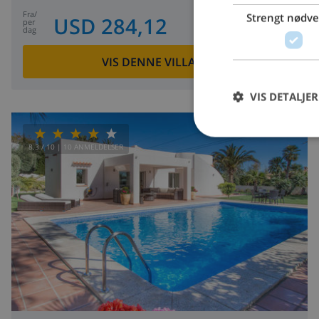
fra
/
Strengt nødv
USD 284,12
per
dag
VIS DENNE VILLAEN
›
VIS DETALJER
8.3
/ 10 |
10
ANMELDELSER