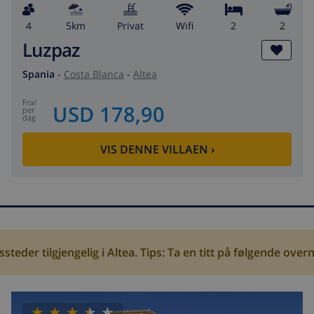
4
5km
privat
wifi
2
2
Luzpaz
Spania
-
Costa Blanca
-
Altea
fra
/
USD 178,90
per
dag
VIS DENNE VILLAEN
›
ssteder tilgjengelig i Altea. Tips: Ta en titt på følgende over