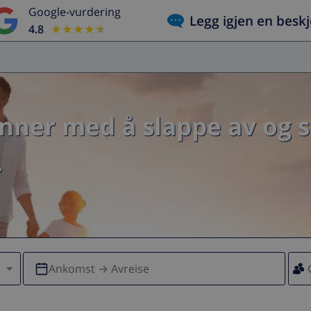
Google-vurdering
Legg igjen en besk
4.8
★★★★★
★★★★★
enner med å slappe av og 
.
Ankomst → Avreise