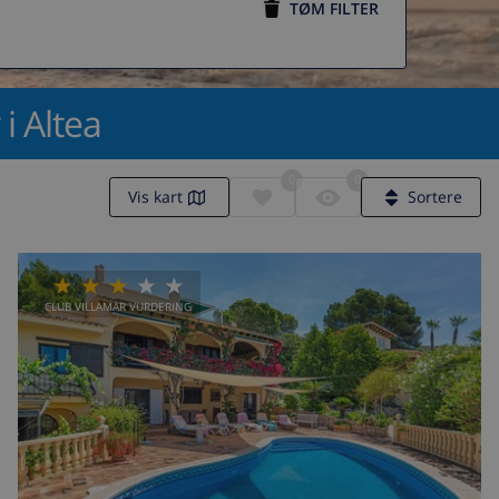
TØM FILTER
 i Altea
0
0
Vis kart
Sortere
CLUB VILLAMAR VURDERING