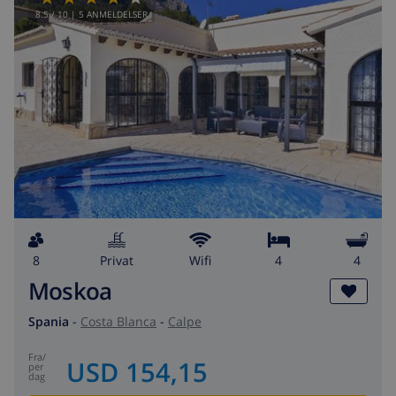
8.5
/ 10 |
5
ANMELDELSER
8
privat
wifi
4
4
Moskoa
Spania
-
Costa Blanca
-
Calpe
fra
/
USD 154,15
per
dag