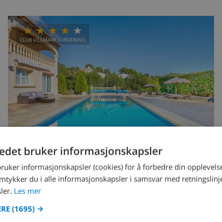
CLUB VILLAMAR VURDERING
tedet bruker informasjonskapsler
bruker informasjonskapsler (cookies) for å forbedre din opplevels
10
privat
wifi
4
4
amtykker du i alle informasjonskapsler i samsvar med retningslinj
ler.
Les mer
Gekko
ERE
(1695) →
Spania
-
Costa Blanca
-
Altea