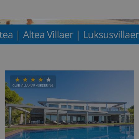
ltea | Altea Villaer | Luksusvillaer
CLUB VILLAMAR VURDERING