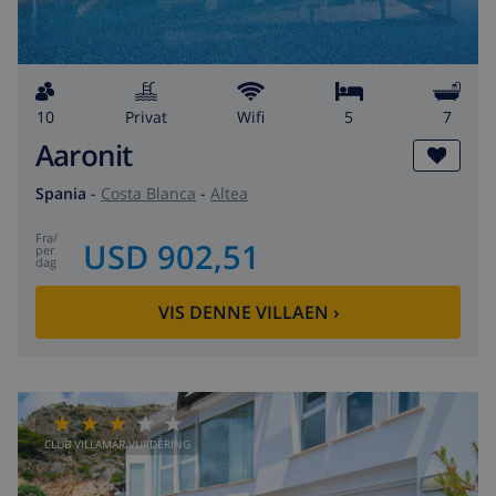
10
privat
wifi
5
7
Aaronit
Spania
-
Costa Blanca
-
Altea
fra
/
USD 902,51
per
dag
VIS DENNE VILLAEN
›
CLUB VILLAMAR VURDERING