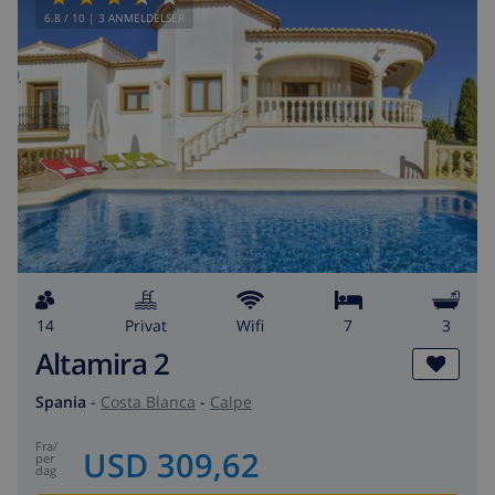
6.8
/ 10 |
3
ANMELDELSER
14
privat
wifi
7
3
Altamira 2
Spania
-
Costa Blanca
-
Calpe
fra
/
USD 309,62
per
dag