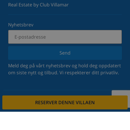
Real Estate by Club Villamar
Nyhetsbrev
Send
Meld deg på vårt nyhetsbrev og hold deg oppdatert
om siste nytt og tilbud. Vi respekterer ditt privatliv.
RESERVER DENNE VILLAEN
Lei eiendommen din
Vil du leie ut din eiendom via oss?