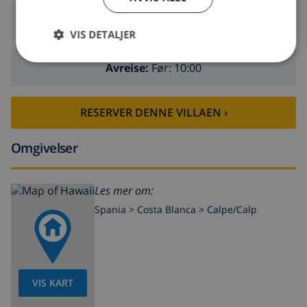
Ankomst:
Fra 16:00 før 19:00
VIS DETALJER
Avreise:
Før: 10:00
RESERVER DENNE VILLAEN ›
Omgivelser
Les mer om:
Spania >
Costa Blanca >
Calpe/Calp
VIS KART