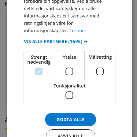
forbedre din opplevelse. Ved å bruke
KJØKKEN
nettstedet vårt samtykker du i alle
SPANISH
informasjonskapsler i samsvar med
GERMAN
ovn med 4 plater
retningslinjene våre for
CATALAN
informasjonskapsler.
Les mer
ovn
ITALIAN
VIS ALLE PARTNERE
(1695) →
mikrobølgeovn
DANISH
Strengt
Ytelse
Målretting
kjøleskap
NORWEGIAN
nødvendig
oppvaskmaskin
vaskemaskin
Funksjonalitet
Ankomst- og avgangstider
GODTA ALLE
AVVIS ALLE