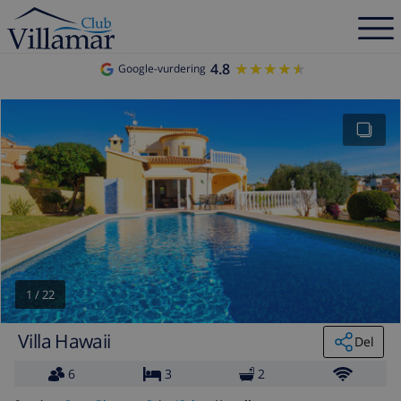
4.8
★★★★★
★★★★★
Google-vurdering
1
/
22
Villa Hawaii
Del
6
3
2