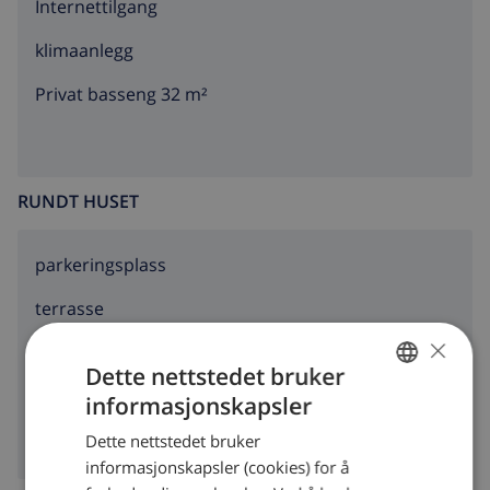
Internettilgang
klimaanlegg
Privat basseng 32 m²
RUNDT HUSET
parkeringsplass
terrasse
×
hage
Dette nettstedet bruker
grill
informasjonskapsler
NORWEGIAN
Dette nettstedet bruker
DUTCH
informasjonskapsler (cookies) for å
FRENCH