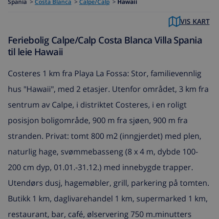
Spania
>
Costa Blanca
>
Calpe/Calp
>
Hawaii
VIS KART
Feriebolig Calpe/Calp Costa Blanca Villa Spania
til leie Hawaii
Costeres 1 km fra Playa La Fossa: Stor, familievennlig
hus "Hawaii", med 2 etasjer. Utenfor området, 3 km fra
sentrum av Calpe, i distriktet Costeres, i en roligt
posisjon boligområde, 900 m fra sjøen, 900 m fra
stranden. Privat: tomt 800 m2 (inngjerdet) med plen,
naturlig hage, svømmebasseng (8 x 4 m, dybde 100-
200 cm dyp, 01.01.-31.12.) med innebygde trapper.
Utendørs dusj, hagemøbler, grill, parkering på tomten.
Butikk 1 km, daglivarehandel 1 km, supermarked 1 km,
restaurant, bar, café, ølservering 750 m.minutters