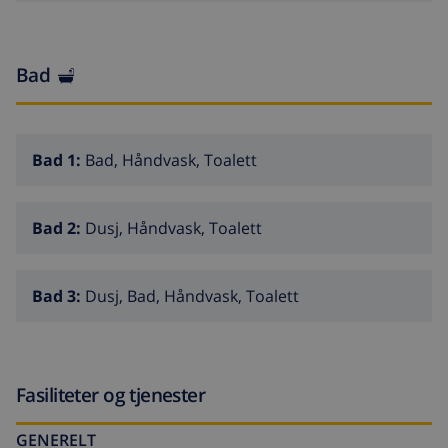
supermarkets. The center of Calpe, with its unique
charm, is just 2.8 km away. To stay connected, enjoy
the free WiFi available in the villa. Pets up to 12 kg are
Bad
allowed with a small supplement, so that the whole
family can enjoy these exceptional holidays. Discover
serenity and luxury in this exceptional villa, where
Bad 1:
Bad, Håndvask, Toalett
every detail is carefully designed to make your stay an
unforgettable experience. Book today and immerse
yourself in the beauty of the Costa Blanca from your
Bad 2:
Dusj, Håndvask, Toalett
home away from home. Your private paradise awaits!
Bad 3:
Dusj, Bad, Håndvask, Toalett
Fasiliteter og tjenester
GENERELT