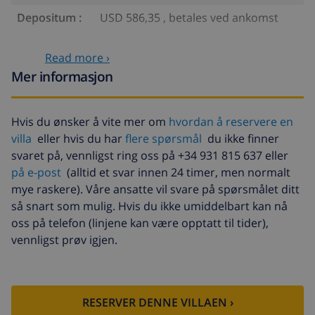
Depositum :
USD 586,35 , betales ved ankomst
Valgfrie tjenester
Read more ›
Mer informasjon
Barneseng
USD 4,69 per dag
Barnestol
USD 4,69 per dag , betales
Hvis du ønsker å vite mer om
hvordan å reservere en
ved ankomst
villa
eller hvis du har
flere spørsmål
du ikke finner
Kjæledyr
USD 46,91
svaret på, vennligst ring oss på +34 931 815 637 eller
på e-post
(alltid et svar innen 24 timer, men normalt
Ekstra seng
USD 14,07 per dag
mye raskere). Våre ansatte vil svare på spørsmålet ditt
Avbestillingsdepositum:
4.80% av totalbeløp
så snart som mulig. Hvis du ikke umiddelbart kan nå
oss på telefon (linjene kan være opptatt til tider),
vennligst prøv igjen.
RESERVER DENNE VILLAEN ›