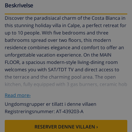
Beskrivelse
Discover the paradisiacal charm of the Costa Blanca in
this stunning holiday villa in Calpe, a perfect retreat for
up to 10 people. With five bedrooms and three
bathrooms spread over two floors, this modern
residence combines elegance and comfort to offer an
unforgettable vacation experience. On the MAIN
FLOOR, a spacious modern-style living-dining room
welcomes you with SAT/TDT TV and direct access to
the terrace and the charming pool area. The open
kitchen, fully equipped with 3 gas burners, ceramic hob
and dishwasher, is a functional space where culinary
Read more›
creativity finds its place. The main floor also houses a
Ungdomsgrupper er tillatt i denne villaen
bedroom with a double bed and two bedrooms with
Registreringsnummer: AT-439203-A
two single beds, accompanied by a bathroom with a
shower. Upstairs, a bedroom with a double bed and an
RESERVER DENNE VILLAEN ›
en-suite bathroom with a bathtub provide a touch of