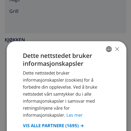
grill
KJØKKEN
×
Dette nettstedet bruker
ovn med 4 plater
informasjonskapsler
NORWEGIAN
ovn
Dette nettstedet bruker
DUTCH
informasjonskapsler (cookies) for å
mikrobølgeovn
FRENCH
forbedre din opplevelse. Ved å bruke
kjøleskap
nettstedet vårt samtykker du i alle
SPANISH
informasjonskapsler i samsvar med
brødrister
GERMAN
retningslinjene våre for
CATALAN
informasjonskapsler.
Les mer
oppvaskmaskin
ITALIAN
VIS ALLE PARTNERE
(1695) →
vaskemaskin