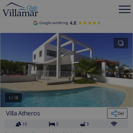
4.8
★★★★★
★★★★★
Google-vurdering
1
/
18
Villa Atheros
Del
10
5
3