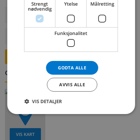
Strengt
Ytelse
Målretting
NORWEGIAN
nødvendig
tennis (i en radius på 5 kilometer fra villaen)
Ankomst:
Fra 17:00 før 19:00
golf (i en radius på 10 kilometer fra villaen)
Funksjonalitet
Avreise:
Før: 10:00
RESERVER DENNE VILLAEN ›
GODTA ALLE
Omgivelser
AVVIS ALLE
Les mer om:
Spania >
Costa Blanca >
Calpe
>
Cometa II
VIS DETALJER
VIS KART