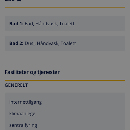
toalett
bad med servant, dusj og toalett
Bad 1:
Bad, Håndvask, Toalett
Eksteriør av villaen
lukket tomt
Bad 2:
Dusj, Håndvask, Toalett
privat svømmebasseng måler 8m x 4m
vakker hage med plen, grus, trær og hagemøbler
med solsenger
Fasiliteter og tjenester
terrasse
GENERELT
grill
utendørs dusj
Internettilgang
2 inngjerdede private parkeringsplasser
klimaanlegg
Mer informasjon
sentralfyring