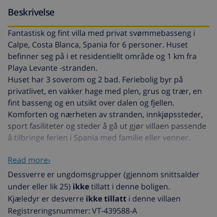
Beskrivelse
Fantastisk og fint villa med privat svømmebasseng i
Calpe, Costa Blanca, Spania for 6 personer. Huset
befinner seg på i et residentiellt område og 1 km fra
Playa Levante -stranden.
Huset har 3 soverom og 2 bad. Feriebolig byr på
privatlivet, en vakker hage med plen, grus og trær, en
fint basseng og en utsikt over dalen og fjellen.
Komforten og nærheten av stranden, innkjøpssteder,
sport fasiliteter og steder å gå ut gjør villaen passende
å tilbringe ferien i Spania med familie eller venner.
Read more›
Interiør av villaen
Dessverre er ungdomsgrupper (gjennom snittsalder
stue/spisestue med aircondition og TV
under eller lik 25)
ikke
tillatt i denne boligen.
Kjæledyr er desverre
ikke tillatt
i denne villaen
peis i stuen (tre)
Registreringsnummer: VT-439588-A
3 soverom og 2 bad