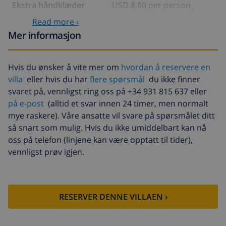
Ekstra håndklæder
USD 8,80 per person ,
betales ved ankomst
Read more ›
Sen utsjekking
USD 113,75
Mer informasjon
Ekstra rengjøring
basert på energiforbruk
(USD 52,77/HOUR)
Hvis du ønsker å vite mer om
hvordan å reservere en
villa
eller hvis du har
flere spørsmål
du ikke finner
Avbestillingsdepositum:
4.80% av totalbeløp
svaret på, vennligst ring oss på +34 931 815 637 eller
på e-post
(alltid et svar innen 24 timer, men normalt
mye raskere). Våre ansatte vil svare på spørsmålet ditt
så snart som mulig. Hvis du ikke umiddelbart kan nå
oss på telefon (linjene kan være opptatt til tider),
vennligst prøv igjen.
RESERVER DENNE VILLAEN ›