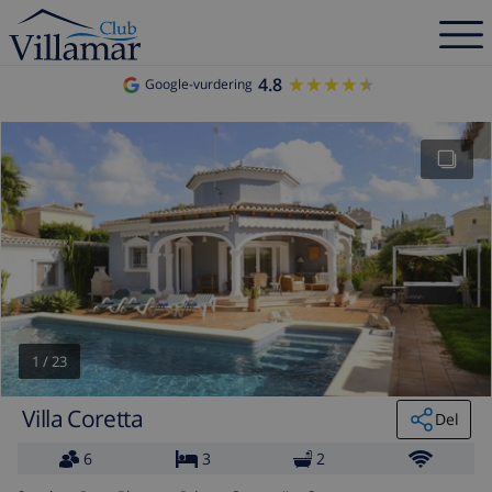
4.8
★★★★★
★★★★★
Google-vurdering
1
/
23
Villa Coretta
Del
6
3
2