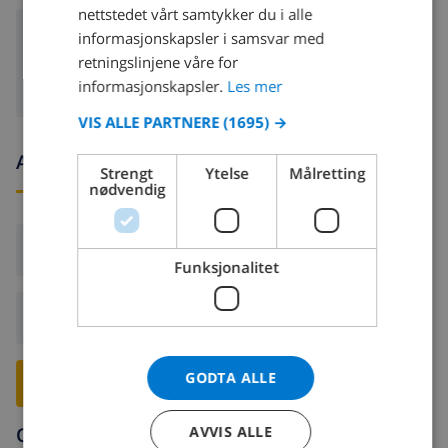
nettstedet vårt samtykker du i alle
SPANISH
informasjonskapsler i samsvar med
DVD
GERMAN
retningslinjene våre for
CATALAN
informasjonskapsler.
Les mer
ITALIAN
VIS ALLE PARTNERE
(1695) →
DANISH
Ankomst- og avgangstider
Strengt
Ytelse
Målretting
NORWEGIAN
nødvendig
Ankomst:
Fra 17:00 før 20:00
Funksjonalitet
Avreise:
Før: 10:00
GODTA ALLE
RESERVER DENNE VILLAEN ›
Omgivelser
AVVIS ALLE