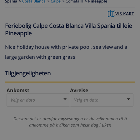
Spania
>
Costa Blanca
>
Calpe
>
Cometa III >
Pineapple
VIS KART
Feriebolig Calpe Costa Blanca Villa Spania til leie
Pineapple
Nice holiday house with private pool, sea view and a
large garden with green grass
Tilgjengeligheten
Ankomst
Avreise
Velg en dato
Velg en dato
Dersom det er utenfor høysesongen er du velkommen til å
ankomme på hvilken som helst dag i uken