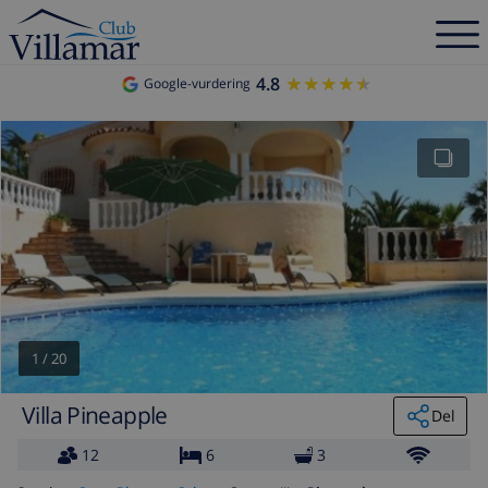
4.8
★★★★★
★★★★★
Google-vurdering
1
/
20
Villa Pineapple
Del
12
6
3