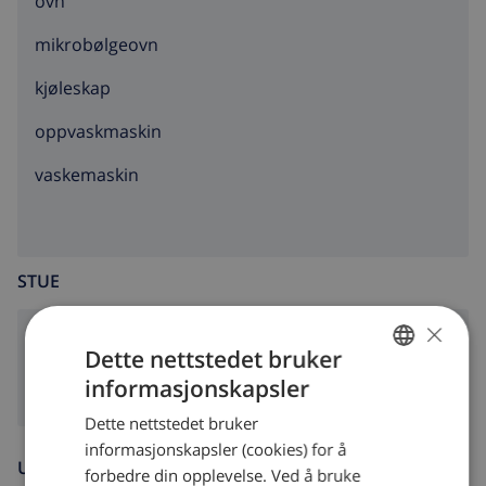
ovn
mikrobølgeovn
kjøleskap
oppvaskmaskin
vaskemaskin
STUE
×
peis
Dette nettstedet bruker
informasjonskapsler
NORWEGIAN
Dette nettstedet bruker
DUTCH
informasjonskapsler (cookies) for å
UNDERHOLDNING
FRENCH
forbedre din opplevelse. Ved å bruke