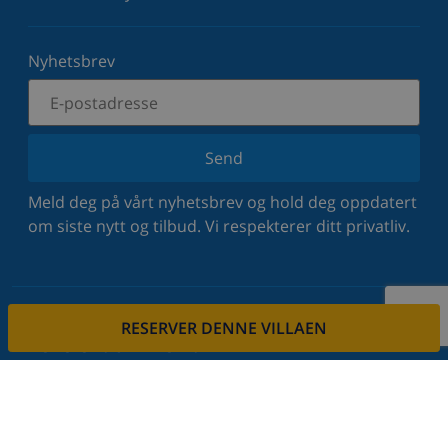
Nyhetsbrev
Send
Meld deg på vårt nyhetsbrev og hold deg oppdatert
om siste nytt og tilbud. Vi respekterer ditt privatliv.
RESERVER DENNE VILLAEN
Lei eiendommen din
Vil du leie ut din eiendom via oss?