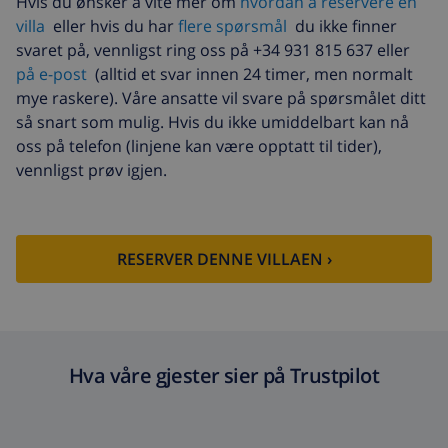
Hvis du ønsker å vite mer om
hvordan å reservere en
villa
eller hvis du har
flere spørsmål
du ikke finner
Sen ankomst
USD 58,64 , betales ved
ankomst
svaret på, vennligst ring oss på +34 931 815 637 eller
på e-post
(alltid et svar innen 24 timer, men normalt
Ekstra seng
USD 14,07 per dag ,
mye raskere). Våre ansatte vil svare på spørsmålet ditt
betales ved ankomst
så snart som mulig. Hvis du ikke umiddelbart kan nå
Bed sheets and towels
inkludert per person
oss på telefon (linjene kan være opptatt til tider),
vennligst prøv igjen.
Ekstra sengetøy
USD 17,59 per person ,
betales ved ankomst
Ekstra håndklæder
USD 8,80 per person ,
betales ved ankomst
RESERVER DENNE VILLAEN ›
Sen utsjekking
USD 113,75
Ekstra rengjøring
basert på energiforbruk
(USD 52,77/HOUR)
Hva våre gjester sier på Trustpilot
Avbestillingsdepositum:
4.80% av totalbeløp