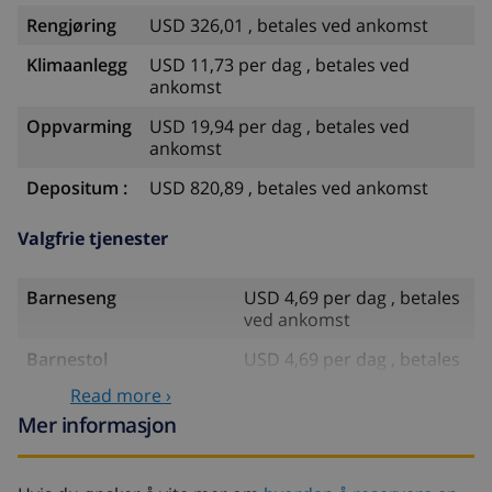
Rengjøring
USD 326,01 , betales ved ankomst
Klimaanlegg
USD 11,73 per dag , betales ved
ankomst
Oppvarming
USD 19,94 per dag , betales ved
ankomst
Depositum :
USD 820,89 , betales ved ankomst
Valgfrie tjenester
Barneseng
USD 4,69 per dag , betales
ved ankomst
Barnestol
USD 4,69 per dag , betales
ved ankomst
Read more ›
Internett
inkludert
Mer informasjon
Kjæledyr
USD 58,64 , betales ved
ankomst