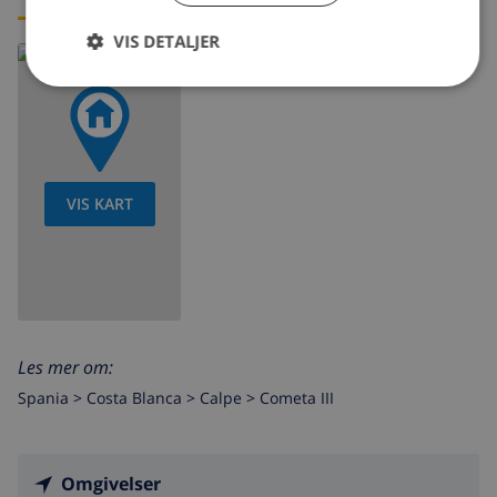
VIS DETALJER
VIS KART
Les mer om:
Spania >
Costa Blanca >
Calpe
>
Cometa III
Omgivelser