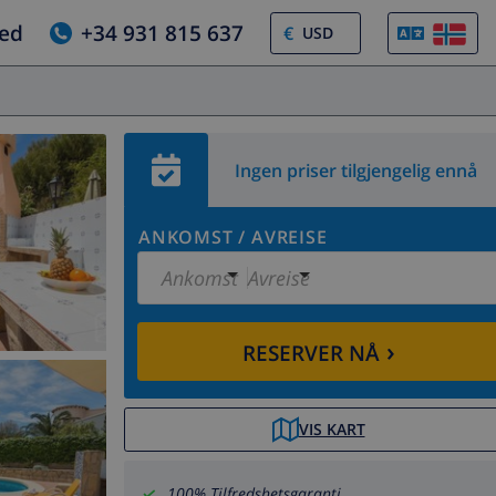
jed
+34 931 815 637
€
Ingen priser tilgjengelig ennå
ANKOMST
/
AVREISE
Ankomst
Avreise
›
RESERVER NÅ
VIS KART
100% Tilfredshetsgaranti