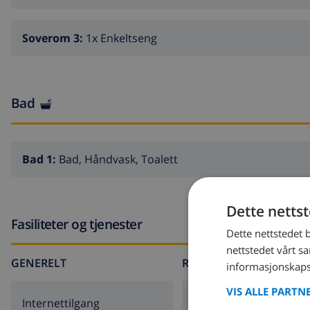
Soverom 3:
1x Enkeltseng
Bad
Bad 1:
Bad, Håndvask, Toalett
Dette netts
Fasiliteter og tjenester
Dette nettstedet 
nettstedet vårt s
GENERELT
RUNDT HUSET
informasjonskaps
VIS ALLE PARTN
Internettilgang
parkeringsplass