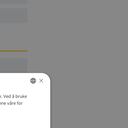
×
e. Ved å bruke
NORWEGIAN
ene våre for
DUTCH
G
FRENCH
SPANISH