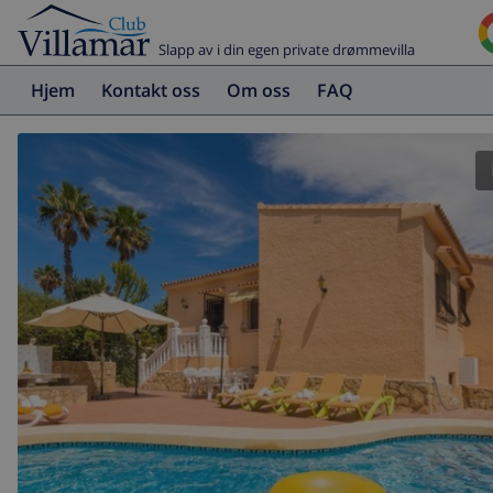
Slapp av i din egen private drømmevilla
Hjem
Kontakt oss
Om oss
FAQ