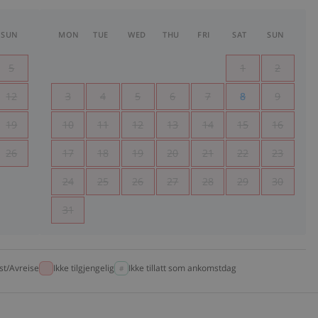
SUN
MON
TUE
WED
THU
FRI
SAT
SUN
5
1
2
12
3
4
5
6
7
8
9
19
10
11
12
13
14
15
16
26
17
18
19
20
21
22
23
24
25
26
27
28
29
30
31
t/Avreise
Ikke tilgjengelig
Ikke tillatt som ankomstdag