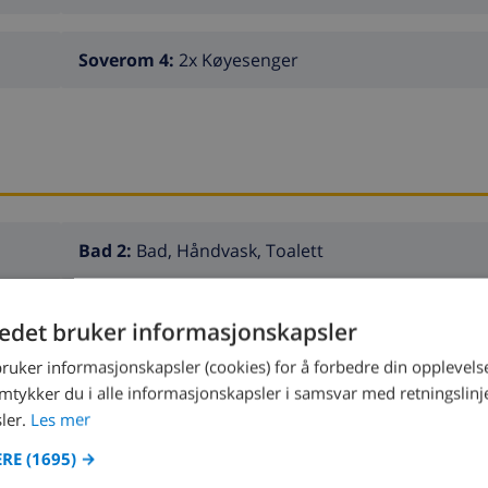
Soverom 4:
2x Køyesenger
Bad 2:
Bad, Håndvask, Toalett
tedet bruker informasjonskapsler
bruker informasjonskapsler (cookies) for å forbedre din opplevels
amtykker du i alle informasjonskapsler i samsvar med retningslinj
KJØKKEN
UNDERHOLDNIN
ler.
Les mer
ERE
(1695) →
ovn med 4 plater
DVD