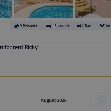
9 Personer
4 Soverom
2 Bad
Int
n for rent Ricky
August 2026