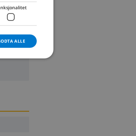
nksjonalitet
GERMAN
CATALAN
ITALIAN
DANISH
GODTA ALLE
NORWEGIAN