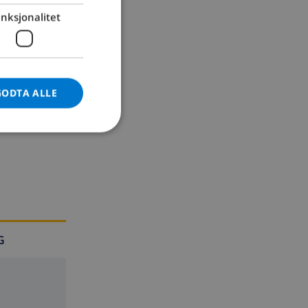
nksjonalitet
GERMAN
CATALAN
ITALIAN
DANISH
GODTA ALLE
NORWEGIAN
G