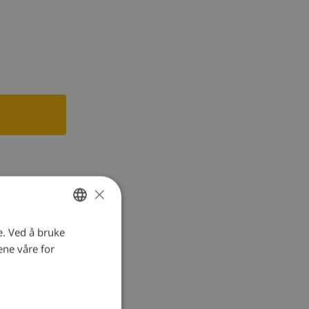
skin,
×
e. Ved å bruke
NORWEGIAN
ene våre for
DUTCH
FRENCH
SPANISH