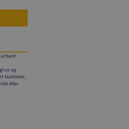
t urbant
 grus og
 fasiliteter,
ilie eller