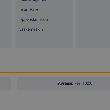
brødrister
eter fra villaen
oppvaskmaskin
vaskemaskin
 fra villaen)
villaen)
llaen
Avreise:
Før: 10:00
llaen