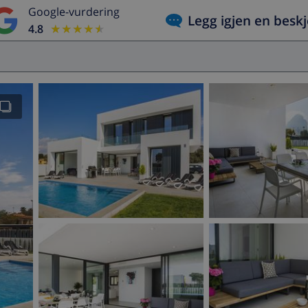
Google-vurdering
Legg igjen en besk
4.8
★★★★★
★★★★★