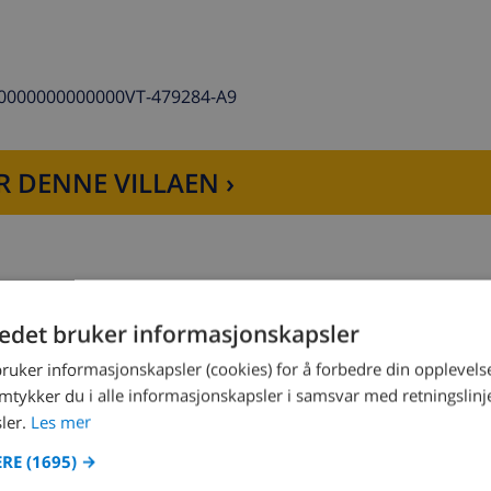
0000000000000VT-479284-A9
R DENNE VILLAEN ›
r, mikrobølgeovn, oppvaskmaskin, kjøleskap, fryser, kaffema
tedet bruker informasjonskapsler
Soverom 2:
1x Dobbeltseng
bruker informasjonskapsler (cookies) for å forbedre din opplevels
amtykker du i alle informasjonskapsler i samsvar med retningslinj
get badeværelse (en suite)
ler.
Les mer
Soverom 4:
1x Dobbeltseng
ERE
(1695) →