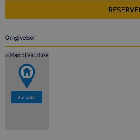
støvsuger og strykejern og strykebrett
RESERVE
sengetøy og håndklæder
resepsjon service og 24 timers nødservice
elektrisk oppvarming og air condition
Omgivelser
Fasiliteter og tjenester mot ekstra kostnad
flyplass service
kokke service, vaskeri service og barnevakt service
ekstra seng og 2 barnesenger/babysenger (på forespør
Underholdning og fritidsaktiviteter til din ferie i Calpe, p
VIS KART
discotek, bar og promenad (i en radius på 1000 meter fr
Severdigheter og kultur i Calpe, på Costa Blanca
museum, kirke, slott og ødelegge (i en radius på 1000 m