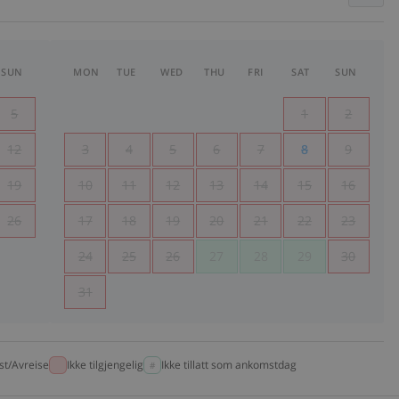
SUN
MON
TUE
WED
THU
FRI
SAT
SUN
5
1
2
12
3
4
5
6
7
8
9
19
10
11
12
13
14
15
16
26
17
18
19
20
21
22
23
24
25
26
27
28
29
30
31
t/Avreise
Ikke tilgjengelig
Ikke tillatt som ankomstdag