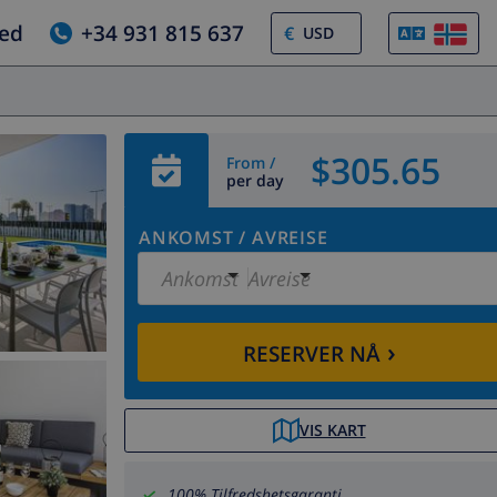
jed
+34 931 815 637
€
$305.65
From /
per day
ANKOMST
/
AVREISE
Ankomst
Avreise
›
RESERVER NÅ
VIS KART
100% Tilfredshetsgaranti