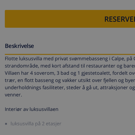
RESERVE
Beskrivelse
Flotte luksusvilla med privat svømmebasseng i Calpe, på C
strandområde, med kort afstand til restauranter og bare
Villaen har 4 soverom, 3 bad og 1 gjestetoalett, fordelt ov
trær, en flott basseng og vakker utsikt over fjellen og by
underholdnings fasiliteter, steder å gå ut, attraksjoner og 
venner.
Interiør av luksusvillaen
luksusvilla på 2 etasjer
stue/spisestue med aircondition, TV og hifi