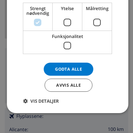
DANISH
VIS KART
Strengt
Ytelse
Målretting
NORWEGIAN
nødvendig
Funksjonalitet
Omgivelser
GODTA ALLE
100 m
Nærmeste strand:
1000 m
Nærmeste butikk:
AVVIS ALLE
1000 m
Nærmeste utested:
300 m
Nærmeste restauranter:
VIS DETALJER
Flyplassene:
100 km
Alicante: