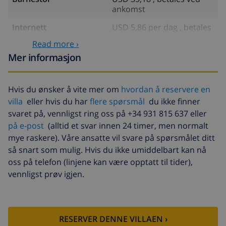
ankomst
Internett
USD 5,86 per dag , betales
ved ankomst
Read more ›
Sen ankomst
USD 35,18 , betales ved
Mer informasjon
ankomst
Ekstra sengetøy
USD 17,59 per person ,
Hvis du ønsker å vite mer om
hvordan å reservere en
betales ved ankomst
villa
eller hvis du har
flere spørsmål
du ikke finner
Ekstra håndklæder
USD 8,80 per person
svaret på, vennligst ring oss på +34 931 815 637 eller
på e-post
(alltid et svar innen 24 timer, men normalt
Sen utsjekking
USD 113,75
mye raskere). Våre ansatte vil svare på spørsmålet ditt
Ekstra rengjøring
basert på energiforbruk
så snart som mulig. Hvis du ikke umiddelbart kan nå
(USD 52,77/HOUR)
oss på telefon (linjene kan være opptatt til tider),
vennligst prøv igjen.
Avbestillingsdepositum:
4.80% av totalbeløp
RESERVER DENNE VILLAEN ›