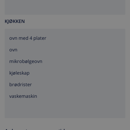
internett (mobilt)
KJØKKEN
ovn med 4 plater
ovn
mikrobølgeovn
kjøleskap
brødrister
vaskemaskin