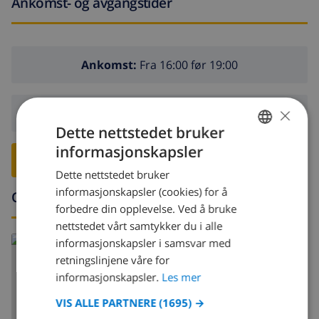
Ankomst- og avgangstider
Ankomst:
Fra 16:00 før 19:00
×
Avreise:
Før: 10:00
Dette nettstedet bruker
informasjonskapsler
NORWEGIAN
RESERVER DENNE VILLAEN ›
Dette nettstedet bruker
DUTCH
informasjonskapsler (cookies) for å
Omgivelser
FRENCH
forbedre din opplevelse. Ved å bruke
nettstedet vårt samtykker du i alle
SPANISH
Les mer om:
informasjonskapsler i samsvar med
GERMAN
retningslinjene våre for
Spania >
Costa Blanca >
Denia
CATALAN
informasjonskapsler.
Les mer
ITALIAN
VIS ALLE PARTNERE
(1695) →