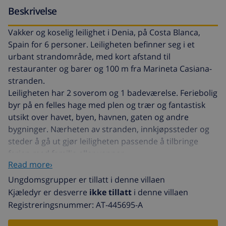
Beskrivelse
Vakker og koselig leilighet i Denia, på Costa Blanca,
Spain for 6 personer. Leiligheten befinner seg i et
urbant strandområde, med kort afstand til
restauranter og barer og 100 m fra Marineta Casiana-
stranden.
Leiligheten har 2 soverom og 1 badeværelse. Feriebolig
byr på en felles hage med plen og trær og fantastisk
utsikt over havet, byen, havnen, gaten og andre
bygninger. Nærheten av stranden, innkjøpssteder og
steder å gå ut gjør leiligheten passende å tilbringe
ferien med familie eller venner.
Read more›
Interiør av leiligheten
Ungdomsgrupper er tillatt i denne villaen
Kjæledyr er desverre
ikke tillatt
i denne villaen
stue/spisestue med TV og sofaseng
Registreringsnummer: AT-445695-A
overdekket balkong