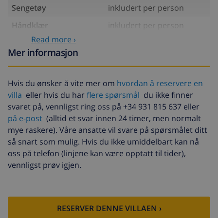
Sengetøy
inkludert per person
Håndklær
inkludert per person
Read more ›
Barneseng
USD 5,03 per dag , betales
Mer informasjon
ved ankomst
Barnestol
USD 4,19 per dag , betales
ved ankomst
Hvis du ønsker å vite mer om
hvordan å reservere en
villa
eller hvis du har
flere spørsmål
du ikke finner
Klimaanlegg
USD 6,70 per dag , betales
svaret på, vennligst ring oss på +34 931 815 637 eller
ved ankomst
på e-post
(alltid et svar innen 24 timer, men normalt
Oppvarming
USD 10,06 per dag ,
mye raskere). Våre ansatte vil svare på spørsmålet ditt
betales ved ankomst
så snart som mulig. Hvis du ikke umiddelbart kan nå
Kjæledyr
USD 10,06 , betales ved
oss på telefon (linjene kan være opptatt til tider),
ankomst
vennligst prøv igjen.
Ekstra sengetøy
USD 17,59 per person ,
betales ved ankomst
Ekstra håndklæder
USD 8,80 per person ,
RESERVER DENNE VILLAEN ›
betales ved ankomst