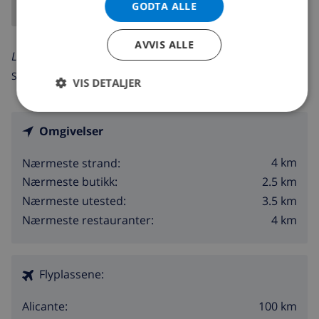
GODTA ALLE
AVVIS ALLE
Les mer om:
Spania >
Costa Blanca >
Denia
>
Denia
VIS DETALJER
Omgivelser
4 km
Nærmeste strand:
2.5 km
Nærmeste butikk:
3.5 km
Nærmeste utested:
4 km
Nærmeste restauranter:
Flyplassene:
100 km
Alicante: