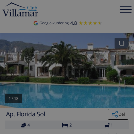
4.8
★★★★★
★★★★★
Google-vurdering
1
/
18
Ap. Florida Sol
Del
4
2
1