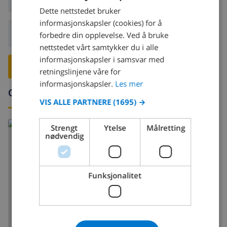
Dette nettstedet bruker
DUTCH
informasjonskapsler (cookies) for å
FRENCH
Avreise:
Før: 10:00
forbedre din opplevelse. Ved å bruke
nettstedet vårt samtykker du i alle
SPANISH
informasjonskapsler i samsvar med
GERMAN
RESERVER DENNE VILLAEN ›
retningslinjene våre for
CATALAN
informasjonskapsler.
Les mer
Omgivelser
ITALIAN
VIS ALLE PARTNERE
(1695) →
DANISH
Strengt
Ytelse
Målretting
NORWEGIAN
nødvendig
Funksjonalitet
VIS KART