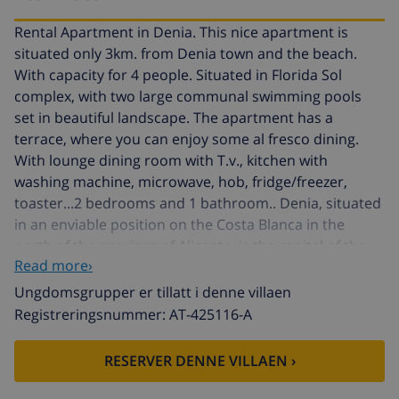
Rental Apartment in Denia. This nice apartment is
situated only 3km. from Denia town and the beach.
With capacity for 4 people. Situated in Florida Sol
complex, with two large communal swimming pools
set in beautiful landscape. The apartment has a
terrace, where you can enjoy some al fresco dining.
With lounge dining room with T.v., kitchen with
washing machine, microwave, hob, fridge/freezer,
toaster...2 bedrooms and 1 bathroom.. Denia, situated
in an enviable position on the Costa Blanca in the
north of the province of Alicante, is the capital of the
Read more›
Marina Alta. With an ideal all "year" round climate it
offers visitors tranquility and beauty along its 20
Ungdomsgrupper er tillatt i denne villaen
kilometres of fine sandy beaches and shallow waters
Registreringsnummer: AT-425116-A
perfect for swimmingstrolling along the shore.
Beaches which are awarded "Blue Flag" standards each
RESERVER DENNE VILLAEN ›
year for the cleanest waters in Europe.The warmth of
its typical city centre, its castle situated in the heart of