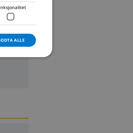
nksjonalitet
GERMAN
CATALAN
ITALIAN
DANISH
GODTA ALLE
NORWEGIAN