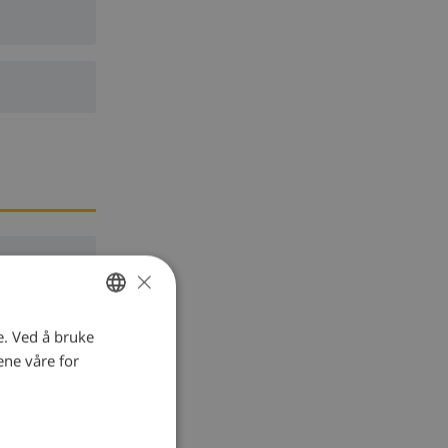
×
e. Ved å bruke
NORWEGIAN
ene våre for
DUTCH
FRENCH
G
SPANISH