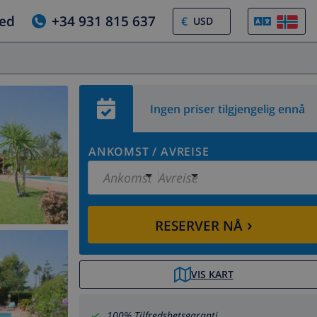
jed
+34 931 815 637
€
Ingen priser tilgjengelig ennå
ANKOMST
/
AVREISE
Ankomst
Avreise
›
RESERVER NÅ
VIS KART
100% Tilfredshetsgaranti