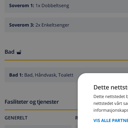
Soverom 1:
1x Dobbeltseng
Soverom 3:
2x Enkeltsenger
Bad
Bad 1:
Bad, Håndvask, Toalett
Dette netts
Dette nettstedet 
Fasiliteter og tjenester
nettstedet vårt s
informasjonskaps
GENERELT
RUNDT HUSET
VIS ALLE PARTN