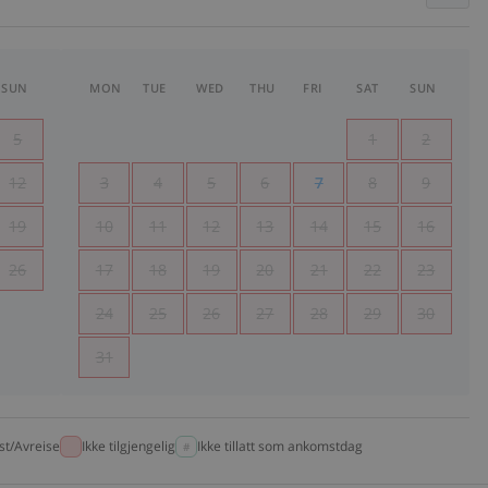
SUN
MON
TUE
WED
THU
FRI
SAT
SUN
5
1
2
12
3
4
5
6
7
8
9
19
10
11
12
13
14
15
16
26
17
18
19
20
21
22
23
24
25
26
27
28
29
30
31
t/Avreise
Ikke tilgjengelig
Ikke tillatt som ankomstdag