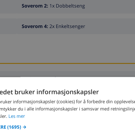
Soverom 2:
1x Dobbeltseng
Soverom 4:
2x Enkeltsenger
Bad 2:
Dusj, Håndvask, Toalett
tedet bruker informasjonskapsler
bruker informasjonskapsler (cookies) for å forbedre din opplevels
amtykker du i alle informasjonskapsler i samsvar med retningslinj
ler.
Les mer
KJØKKEN
UNDERHOLDNIN
ERE
(1695) →