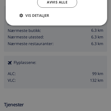
AVVIS ALLE
Omgivelser
VIS DETALJER
1.5 km
Nærmeste strand:
6.3 km
Nærmeste butikk:
6.3 km
Nærmeste utested:
6.3 km
Nærmeste restauranter:
Flyplassene:
99 km
ALC:
132 km
VLC:
Tjenester