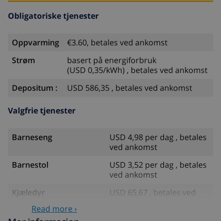
Obligatoriske tjenester
Oppvarming
€3.60, betales ved ankomst
Strøm
basert på energiforbruk
(USD 0,35/kWh) , betales ved ankomst
Depositum :
USD 586,35 , betales ved ankomst
Valgfrie tjenester
Barneseng
USD 4,98 per dag , betales
ved ankomst
Barnestol
USD 3,52 per dag , betales
ved ankomst
Kjæledyr
USD 65,67 , betales ved
ankomst
Read more ›
Ekstra seng
USD 257,99 , betales ved