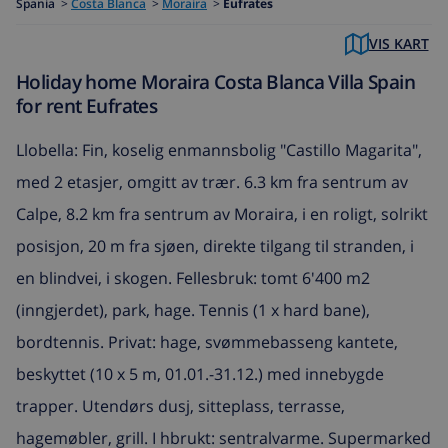
Spania
>
Costa Blanca
>
Moraira
>
Eufrates
VIS KART
Holiday home Moraira Costa Blanca Villa Spain
for rent Eufrates
Llobella: Fin, koselig enmannsbolig "Castillo Magarita",
med 2 etasjer, omgitt av trær. 6.3 km fra sentrum av
Calpe, 8.2 km fra sentrum av Moraira, i en roligt, solrikt
posisjon, 20 m fra sjøen, direkte tilgang til stranden, i
en blindvei, i skogen. Fellesbruk: tomt 6'400 m2
(inngjerdet), park, hage. Tennis (1 x hard bane),
bordtennis. Privat: hage, svømmebasseng kantete,
beskyttet (10 x 5 m, 01.01.-31.12.) med innebygde
trapper. Utendørs dusj, sitteplass, terrasse,
hagemøbler, grill. I hbrukt: sentralvarme. Supermarked