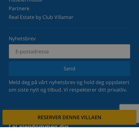
Partnere
Real Estate by Club Villamar
Nyhetsbrev
Send
Meld deg på vårt nyhetsbrev og hold deg oppdatert
om siste nytt og tilbud. Vi respekterer ditt privatliv.
RESERVER DENNE VILLAEN
Lei eiendommen din
Vil du leie ut din eiendom via oss?