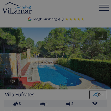
4.8
★★★★★
★★★★★
Google-vurdering
1
/
27
Villa Eufrates
Del
8
4
2