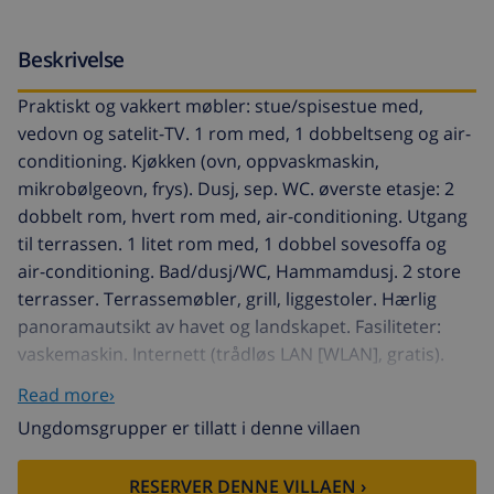
Beskrivelse
Praktiskt og vakkert møbler: stue/spisestue med,
vedovn og satelit-TV. 1 rom med, 1 dobbeltseng og air-
conditioning. Kjøkken (ovn, oppvaskmaskin,
mikrobølgeovn, frys). Dusj, sep. WC. øverste etasje: 2
dobbelt rom, hvert rom med, air-conditioning. Utgang
til terrassen. 1 litet rom med, 1 dobbel sovesoffa og
air-conditioning. Bad/dusj/WC, Hammamdusj. 2 store
terrasser. Terrassemøbler, grill, liggestoler. Hærlig
panoramautsikt av havet og landskapet. Fasiliteter:
vaskemaskin. Internett (trådløs LAN [WLAN], gratis).
Parkeringsplass (2 Biler), garasje. Kjæledyr / hund tillatt
Read more›
1 kjæledyr / hund tillatt. AT-440967-A
Ungdomsgrupper er tillatt i denne villaen
Llobella: Fin, koselig enmannsbolig "Castillo Magarita",
med 2 etasjer, omgitt av trær. 6.3 km fra sentrum av
RESERVER DENNE VILLAEN ›
Calpe, 8.2 km fra sentrum av Moraira, i en roligt, solrikt