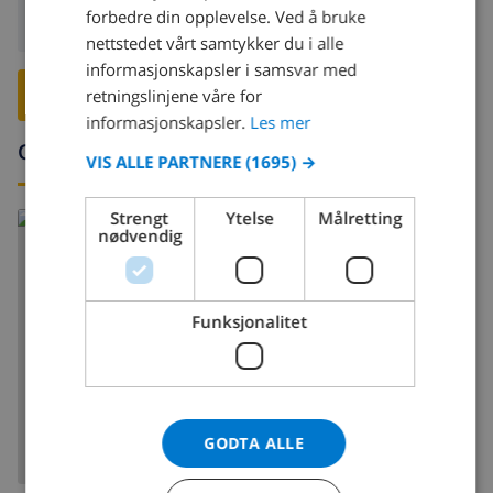
FRENCH
forbedre din opplevelse. Ved å bruke
Avreise:
Før: 10:00
nettstedet vårt samtykker du i alle
SPANISH
informasjonskapsler i samsvar med
GERMAN
RESERVER DENNE VILLAEN ›
retningslinjene våre for
CATALAN
informasjonskapsler.
Les mer
Omgivelser
ITALIAN
VIS ALLE PARTNERE
(1695) →
DANISH
Strengt
Ytelse
Målretting
Les mer om:
NORWEGIAN
nødvendig
Spania >
Costa Blanca >
Moraira
Funksjonalitet
VIS KART
GODTA ALLE