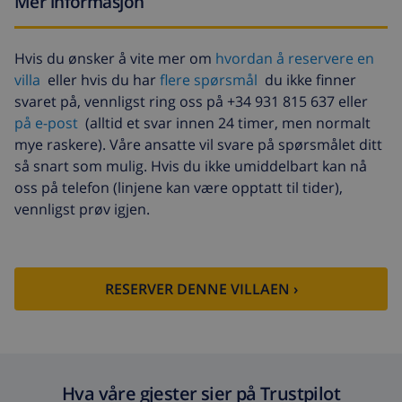
Mer informasjon
ankomst
Ekstra sengetøy
USD 17,59 per person ,
Hvis du ønsker å vite mer om
hvordan å reservere en
betales ved ankomst
villa
eller hvis du har
flere spørsmål
du ikke finner
Ekstra håndklæder
USD 8,80 per person ,
svaret på, vennligst ring oss på +34 931 815 637 eller
betales ved ankomst
på e-post
(alltid et svar innen 24 timer, men normalt
mye raskere). Våre ansatte vil svare på spørsmålet ditt
Sen utsjekking
USD 113,75
så snart som mulig. Hvis du ikke umiddelbart kan nå
Ekstra rengjøring
basert på energiforbruk
oss på telefon (linjene kan være opptatt til tider),
(USD 52,77/HOUR)
vennligst prøv igjen.
Avbestillingsdepositum:
4.80% av totalbeløp
RESERVER DENNE VILLAEN ›
Hva våre gjester sier på Trustpilot