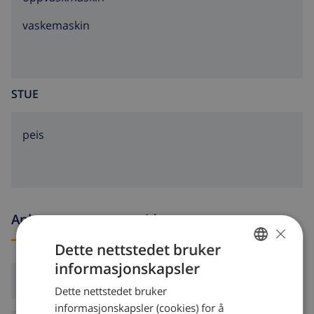
vaskemaskin
STUE
peis
Ankomst- og avgangstider
×
Dette nettstedet bruker
informasjonskapsler
NORWEGIAN
Ankomst:
Fra 16:00 før 19:00
Dette nettstedet bruker
DUTCH
informasjonskapsler (cookies) for å