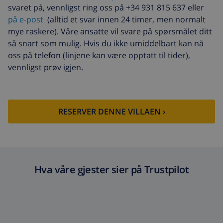
svaret på, vennligst ring oss på +34 931 815 637 eller
Sen utsjekking
USD 113,75
på e-post
(alltid et svar innen 24 timer, men normalt
mye raskere). Våre ansatte vil svare på spørsmålet ditt
Ekstra rengjøring
basert på energiforbruk
(USD 52,77/HOUR)
så snart som mulig. Hvis du ikke umiddelbart kan nå
oss på telefon (linjene kan være opptatt til tider),
Avbestillingsdepositum:
4.80% av totalbeløp
vennligst prøv igjen.
RESERVER DENNE VILLAEN ›
Hva våre gjester sier på Trustpilot