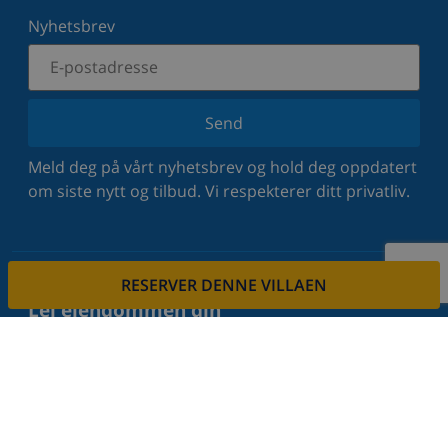
Nyhetsbrev
Send
Meld deg på vårt nyhetsbrev og hold deg oppdatert
om siste nytt og tilbud. Vi respekterer ditt privatliv.
RESERVER DENNE VILLAEN
Lei eiendommen din
Vil du leie ut din eiendom via oss?
Les mer