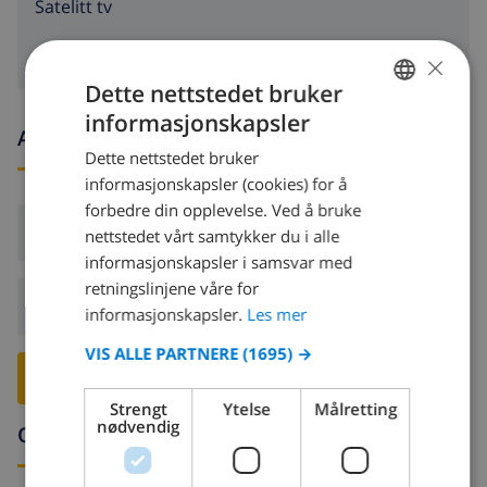
Satelitt tv
×
Dette nettstedet bruker
informasjonskapsler
NORWEGIAN
Ankomst- og avgangstider
Dette nettstedet bruker
DUTCH
informasjonskapsler (cookies) for å
FRENCH
forbedre din opplevelse. Ved å bruke
Ankomst:
Fra 16:00 før 19:00
nettstedet vårt samtykker du i alle
SPANISH
informasjonskapsler i samsvar med
GERMAN
retningslinjene våre for
Avreise:
Før: 10:00
CATALAN
informasjonskapsler.
Les mer
ITALIAN
VIS ALLE PARTNERE
(1695) →
RESERVER DENNE VILLAEN ›
DANISH
Strengt
Ytelse
Målretting
NORWEGIAN
nødvendig
Omgivelser