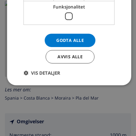
Funksjonalitet
GODTA ALLE
VIS KART
AVVIS ALLE
VIS DETALJER
Les mer om:
Spania >
Costa Blanca >
Moraira
>
Pla del Mar
Omgivelser
1000 m
Nærmeste strand: