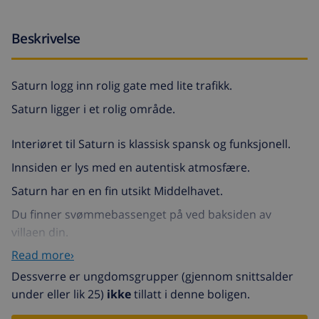
Beskrivelse
Saturn logg inn rolig gate med lite trafikk.
Saturn ligger i et rolig område.
Interiøret til Saturn is klassisk spansk og funksjonell.
Innsiden er lys med en autentisk atmosfære.
Saturn har en en fin utsikt Middelhavet.
Du finner svømmebassenget på ved baksiden av
villaen din.
Read more›
Her kan du nyte spansk sol og friluftsliv.
Dessverre er ungdomsgrupper (gjennom snittsalder
Saturn har av en permanent stengrill .
under eller lik 25)
ikke
tillatt i denne boligen.
Denne ferieboligen er svært godt egnet for familier på