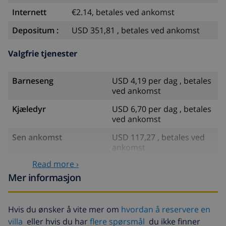
Internett
€2.14, betales ved ankomst
Depositum :
USD 351,81 , betales ved ankomst
Valgfrie tjenester
Barneseng
USD 4,19 per dag , betales
ved ankomst
Kjæledyr
USD 6,70 per dag , betales
ved ankomst
Sen ankomst
USD 117,27 , betales ved
ankomst
Read more ›
Bed sheets and towels
inkludert
Mer informasjon
Ekstra sengetøy
USD 17,59 per person ,
betales ved ankomst
Hvis du ønsker å vite mer om
hvordan å reservere en
Ekstra håndklæder
USD 8,80 per person ,
villa
eller hvis du har
flere spørsmål
du ikke finner
betales ved ankomst