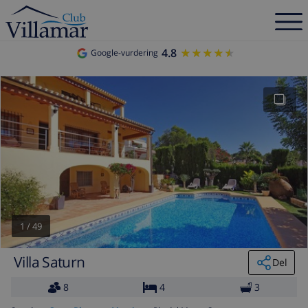
4.8
★★★★★
★★★★★
Google-vurdering
1
/
49
Villa Saturn
Del
8
4
3