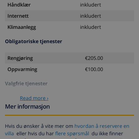
Håndklær
inkludert
Internett
inkludert
Klimaanlegg
inkludert
Obligatoriske tjenester
Rengjøring
€205.00
Oppvarming
€100.00
Valgfrie tjenester
Read more ›
Barneseng
USD 58,64 , betales ved
Mer informasjon
ankomst
Barnestol
USD 23,45 , betales ved
ankomst
Hvis du ønsker å vite mer om
hvordan å reservere en
villa
eller hvis du har
flere spørsmål
du ikke finner
Kjæledyr
USD 58,64