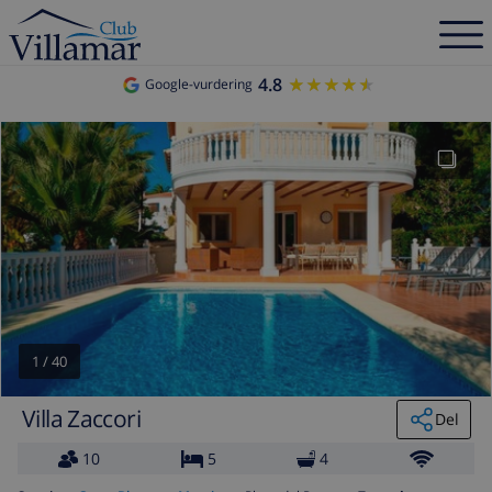
4.8
★★★★★
★★★★★
Google-vurdering
1
/
40
Villa Zaccori
Del
10
5
4