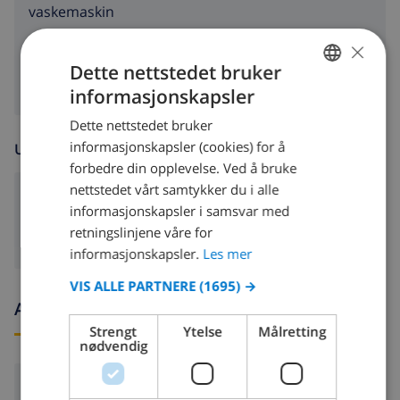
vaskemaskin
×
tørketrommel
Dette nettstedet bruker
informasjonskapsler
NORWEGIAN
Dette nettstedet bruker
DUTCH
informasjonskapsler (cookies) for å
UNDERHOLDNING
FRENCH
forbedre din opplevelse. Ved å bruke
nettstedet vårt samtykker du i alle
SPANISH
DVD
informasjonskapsler i samsvar med
GERMAN
retningslinjene våre for
CATALAN
informasjonskapsler.
Les mer
ITALIAN
VIS ALLE PARTNERE
(1695) →
Ankomst- og avgangstider
DANISH
Strengt
Ytelse
Målretting
NORWEGIAN
nødvendig
Ankomst:
Fra 16:00 før 21:00