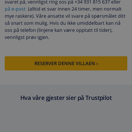
svaret på, vennligst ring oss på +34 931 815 637 eller
Sen ankomst
USD 93,82 , betales ved
på e-post
(alltid et svar innen 24 timer, men normalt
ankomst
mye raskere). Våre ansatte vil svare på spørsmålet ditt
så snart som mulig. Hvis du ikke umiddelbart kan nå
Avbestillingsdepositum:
4.80% av totalbeløp
oss på telefon (linjene kan være opptatt til tider),
vennligst prøv igjen.
RESERVER DENNE VILLAEN ›
Hva våre gjester sier på Trustpilot