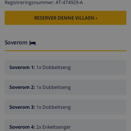
Registreringsnummer: AT-474929-A
with refrigerator, microwave, oven, freezer,
washing machine, dryer, dishwasher, dishes/cutlery,
RESERVER DENNE VILLAEN ›
kitchen utensils, coffee machine, fryer, toaster, kettle
and juicer.
Soverom
Soverom 1:
1x Dobbeltseng
Soverom 2:
1x Dobbeltseng
Soverom 3:
1x Dobbeltseng
Soverom 4:
2x Enkeltsenger