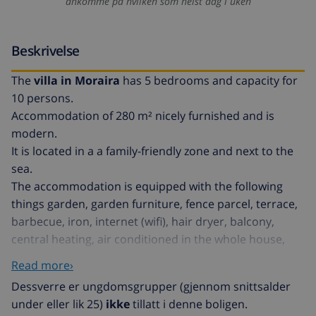
ankomme på hvilken som helst dag i uken
Beskrivelse
The
villa in Moraira
has 5 bedrooms and capacity for
10 persons.
Accommodation of 280 m² nicely furnished and is
modern.
It is located in a a family-friendly zone and next to the
sea.
The accommodation is equipped with the following
things garden, garden furniture, fence parcel, terrace,
barbecue, iron, internet (wifi), hair dryer, balcony,
central heating, air conditioned in the whole house,
swimming pool private, open-air car parking (2 seats)
Read more›
in the same building, 2 TVs, satellite (Languages:
Dessverre er ungdomsgrupper (gjennom snittsalder
Spanish, English), DVD.
under eller lik 25)
ikke
tillatt i denne boligen.
The open plan kitchen, of vitroceramic, is equipped