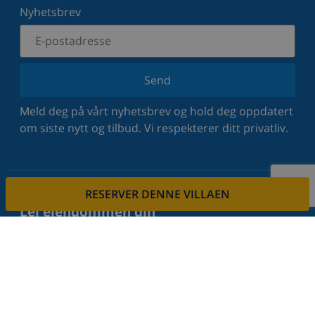
Nyhetsbrev
Send
Meld deg på vårt nyhetsbrev og hold deg oppdatert
om siste nytt og tilbud. Vi respekterer ditt privatliv.
RESERVER DENNE VILLAEN
Lei eiendommen din
Vil du leie ut din eiendom via oss?
Les mer