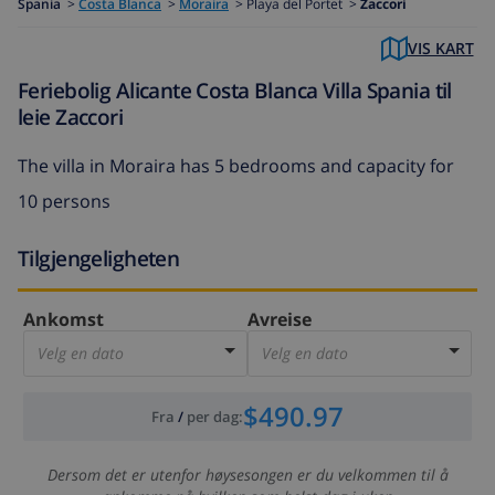
Spania
>
Costa Blanca
>
Moraira
>
Playa del Portet >
Zaccori
VIS KART
Feriebolig Alicante Costa Blanca Villa Spania til
leie Zaccori
The
villa in Moraira
has 5 bedrooms and capacity for
10 persons
Tilgjengeligheten
Ankomst
Avreise
Velg en dato
Velg en dato
$490.97
Fra
/
per dag
:
Dersom det er utenfor høysesongen er du velkommen til å