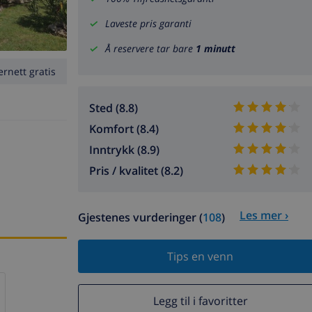
Laveste pris garanti
Å reservere tar bare
1 minutt
ernett gratis
Sted (8.8)
Komfort (8.4)
Inntrykk (8.9)
Pris / kvalitet (8.2)
Les mer ›
Gjestenes vurderinger (
108
)
Tips en venn
Legg til i favoritter