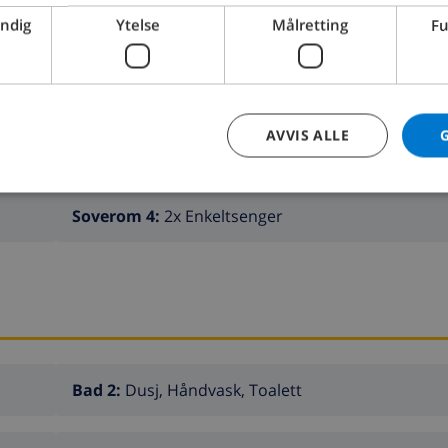
endig
Ytelse
Målretting
Fu
AVVIS ALLE
Soverom 2:
1x Dobbeltseng
Soverom 4:
2x Enkeltsenger
Bad 2:
Dusj, Håndvask, Toalett