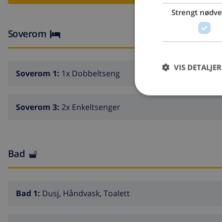
Strengt nødv
Soverom
VIS DETALJER
Soverom 1:
1x Dobbeltseng
Soverom 3:
2x Enkeltsenger
Bad
Bad 1:
Dusj, Håndvask, Toalett