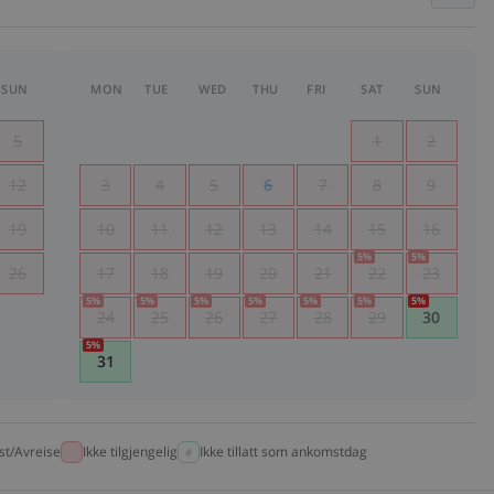
SUN
MON
TUE
WED
THU
FRI
SAT
SUN
5
1
2
12
3
4
5
6
7
8
9
19
10
11
12
13
14
15
16
5
%
5
%
26
17
18
19
20
21
22
23
5
%
5
%
5
%
5
%
5
%
5
%
5
%
24
25
26
27
28
29
30
5
%
31
t/Avreise
Ikke tilgjengelig
Ikke tillatt som ankomstdag