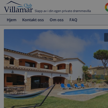
Slapp av i din egen private drømmevilla
Hjem
Kontakt oss
Om oss
FAQ