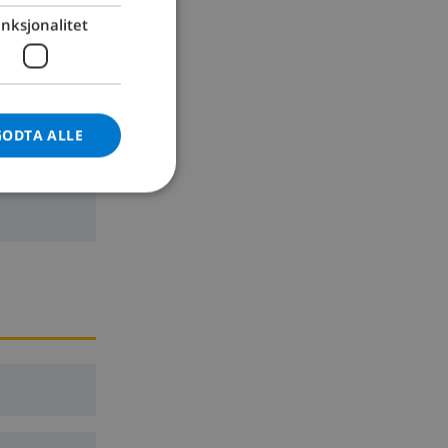
nksjonalitet
GERMAN
CATALAN
ITALIAN
DANISH
GODTA ALLE
NORWEGIAN