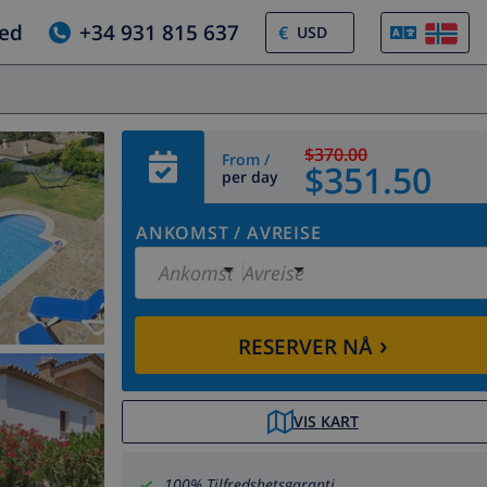
jed
+34 931 815 637
€
$370.00
From /
$351.50
per day
ANKOMST
/
AVREISE
Ankomst
Avreise
›
RESERVER NÅ
VIS KART
100% Tilfredshetsgaranti