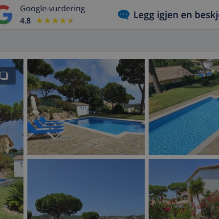
Google-vurdering
Legg igjen en besk
4.8
★★★★★
★★★★★