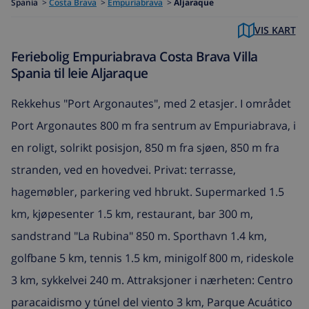
Spania
>
Costa Brava
>
Empuriabrava
>
Aljaraque
VIS KART
Feriebolig Empuriabrava Costa Brava Villa
Spania til leie Aljaraque
Rekkehus "Port Argonautes", med 2 etasjer. I området
Port Argonautes 800 m fra sentrum av Empuriabrava, i
en roligt, solrikt posisjon, 850 m fra sjøen, 850 m fra
stranden, ved en hovedvei. Privat: terrasse,
hagemøbler, parkering ved hbrukt. Supermarked 1.5
km, kjøpesenter 1.5 km, restaurant, bar 300 m,
sandstrand "La Rubina" 850 m. Sporthavn 1.4 km,
golfbane 5 km, tennis 1.5 km, minigolf 800 m, rideskole
3 km, sykkelvei 240 m. Attraksjoner i nærheten: Centro
paracaidismo y túnel del viento 3 km, Parque Acuático