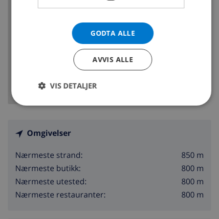
Spania >
Costa Brava >
Empuriabrava
GODTA ALLE
VIS KART
AVVIS ALLE
VIS DETALJER
Omgivelser
850 m
Nærmeste strand:
800 m
Nærmeste butikk:
800 m
Nærmeste utested:
800 m
Nærmeste restauranter: