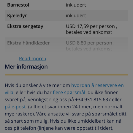
Barnestol
inkludert
Kjæledyr
inkludert
Ekstra sengetøy
USD 17,59 per person ,
betales ved ankomst
Ekstra håndklæder
USD 8,80 per person ,
betales ved ankomst
Read more ›
Sen utsjekking
USD 113,75
Mer informasjon
Ekstra rengjøring
basert på energiforbruk
(USD 52,77/HOUR)
Hvis du ønsker å vite mer om
hvordan å reservere en
Avbestillingsdepositum:
4.80% av totalbeløp
villa
eller hvis du har
flere spørsmål
du ikke finner
svaret på, vennligst ring oss på +34 931 815 637 eller
på e-post
(alltid et svar innen 24 timer, men normalt
mye raskere). Våre ansatte vil svare på spørsmålet ditt
så snart som mulig. Hvis du ikke umiddelbart kan nå
oss på telefon (linjene kan være opptatt til tider),