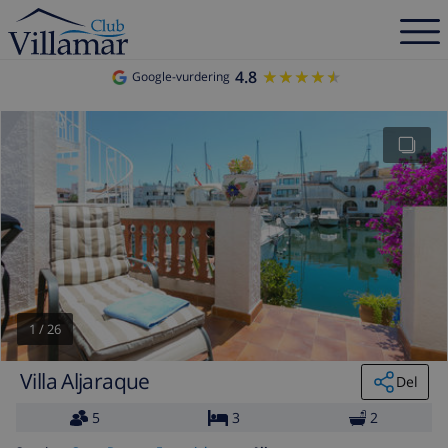
4.8
★★★★★
★★★★★
Google-vurdering
1
/
26
Villa Aljaraque
Del
5
3
2