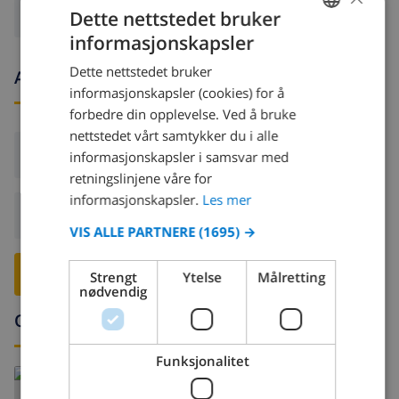
Dette nettstedet bruker
informasjonskapsler
NORWEGIAN
Dette nettstedet bruker
Ankomst- og avgangstider
DUTCH
informasjonskapsler (cookies) for å
FRENCH
forbedre din opplevelse. Ved å bruke
nettstedet vårt samtykker du i alle
SPANISH
Ankomst:
Fra 16:00 før 19:00
informasjonskapsler i samsvar med
GERMAN
retningslinjene våre for
CATALAN
informasjonskapsler.
Les mer
Avreise:
Før: 10:00
ITALIAN
VIS ALLE PARTNERE
(1695) →
DANISH
RESERVER DENNE VILLAEN ›
Strengt
Ytelse
Målretting
NORWEGIAN
nødvendig
Omgivelser
Funksjonalitet
Les mer om: