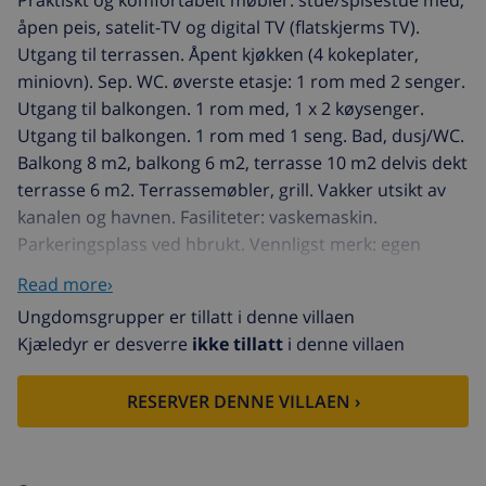
Praktiskt og komfortabelt møbler: stue/spisestue med,
åpen peis, satelit-TV og digital TV (flatskjerms TV).
Utgang til terrassen. Åpent kjøkken (4 kokeplater,
miniovn). Sep. WC. øverste etasje: 1 rom med 2 senger.
Utgang til balkongen. 1 rom med, 1 x 2 køysenger.
Utgang til balkongen. 1 rom med 1 seng. Bad, dusj/WC.
Balkong 8 m2, balkong 6 m2, terrasse 10 m2 delvis dekt
terrasse 6 m2. Terrassemøbler, grill. Vakker utsikt av
kanalen og havnen. Fasiliteter: vaskemaskin.
Parkeringsplass ved hbrukt. Vennligst merk: egen
båtplass. Max kjæledyr / hund tillatt 1 kjæledyr / hund
Read more›
tillatt. Bare TV ES, FR, DE. HUTG012004
Ungdomsgrupper er tillatt i denne villaen
Rekkehus "Port Argonautes", med 2 etasjer. I området
Kjæledyr er desverre
ikke tillatt
i denne villaen
Port Argonautes 800 m fra sentrum av Empuriabrava, i
en roligt, solrikt posisjon, 850 m fra sjøen, 850 m fra
RESERVER DENNE VILLAEN ›
stranden, ved en hovedvei. Privat: terrasse,
hagemøbler, parkering ved hbrukt. Supermarked 1.5
km, kjøpesenter 1.5 km, restaurant, bar 300 m,