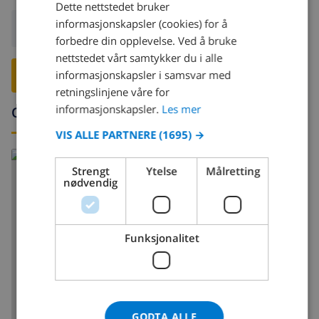
Dette nettstedet bruker
DUTCH
informasjonskapsler (cookies) for å
Avreise:
Før: 10:00
FRENCH
forbedre din opplevelse. Ved å bruke
nettstedet vårt samtykker du i alle
SPANISH
informasjonskapsler i samsvar med
RESERVER DENNE VILLAEN ›
GERMAN
retningslinjene våre for
CATALAN
informasjonskapsler.
Les mer
Omgivelser
ITALIAN
VIS ALLE PARTNERE
(1695) →
DANISH
Strengt
Ytelse
Målretting
NORWEGIAN
nødvendig
Funksjonalitet
VIS KART
GODTA ALLE