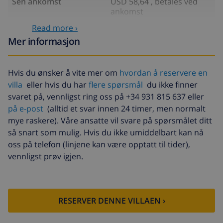
Sen ankomst
USD 58,64 , betales ved
ankomst
Read more ›
Ekstra sengetøy
USD 17,59 per person ,
betales ved ankomst
Mer informasjon
Ekstra håndklæder
USD 8,80 per person ,
betales ved ankomst
Hvis du ønsker å vite mer om
hvordan å reservere en
villa
eller hvis du har
flere spørsmål
du ikke finner
Sen utsjekking
USD 113,75
svaret på, vennligst ring oss på +34 931 815 637 eller
Ekstra rengjøring
basert på energiforbruk
på e-post
(alltid et svar innen 24 timer, men normalt
(USD 52,77/HOUR)
mye raskere). Våre ansatte vil svare på spørsmålet ditt
Avbestillingsdepositum:
4.80% av totalbeløp
så snart som mulig. Hvis du ikke umiddelbart kan nå
oss på telefon (linjene kan være opptatt til tider),
vennligst prøv igjen.
RESERVER DENNE VILLAEN ›