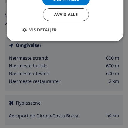
AVVIS ALLE
Les mer om:
Spania >
Costa Brava >
L'Escala
>
Riells Platja
VIS DETALJER
Omgivelser
600 m
Nærmeste strand:
600 m
Nærmeste butikk:
600 m
Nærmeste utested:
2 km
Nærmeste restauranter:
Flyplassene:
54 km
Aeroport de Girona-Costa Brava: