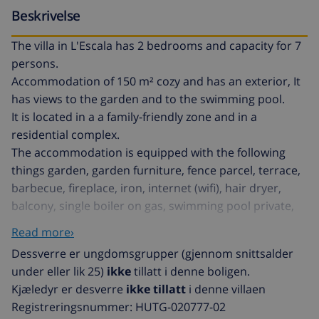
Beskrivelse
The villa in L'Escala has 2 bedrooms and capacity for 7
persons.
Accommodation of 150 m² cozy and has an exterior, It
has views to the garden and to the swimming pool.
It is located in a a family-friendly zone and in a
residential complex.
The accommodation is equipped with the following
things garden, garden furniture, fence parcel, terrace,
barbecue, fireplace, iron, internet (wifi), hair dryer,
balcony, single boiler on gas, swimming pool private,
open-air car parking in the same building, 1 TV.
Read more›
The open plan kitchen, of vitroceramic, is equipped
Dessverre er ungdomsgrupper (gjennom snittsalder
with refrigerator, microwave, oven, freezer,
under eller lik 25)
ikke
tillatt i denne boligen.
washing machine, dishwasher, dishes/cutlery, coffee
Kjæledyr er desverre
ikke tillatt
i denne villaen
machine, toaster, kettle and juicer.
Registreringsnummer: HUTG-020777-02