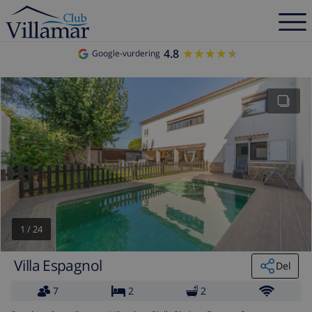
4.8
★★★★★
★★★★★
Google-vurdering
1
/
24
Villa Espagnol
Del
7
2
2