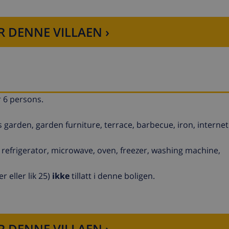
R DENNE VILLAEN ›
r 6 persons.
arden, garden furniture, terrace, barbecue, iron, internet (
 refrigerator, microwave, oven, freezer, washing machine,
eller lik 25)
ikke
tillatt i denne boligen.
R DENNE VILLAEN ›