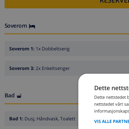
Soverom
Soverom 1:
1x Dobbeltseng
Soverom 3:
2x Enkeltsenger
Dette netts
Bad
Dette nettstedet 
nettstedet vårt s
informasjonskaps
Bad 1:
Dusj, Håndvask, Toalett
VIS ALLE PARTN