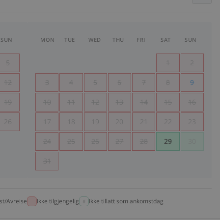
SUN
MON
TUE
WED
THU
FRI
SAT
SUN
5
1
2
12
3
4
5
6
7
8
9
19
10
11
12
13
14
15
16
26
17
18
19
20
21
22
23
24
25
26
27
28
29
30
31
t/Avreise
Ikke tilgjengelig
Ikke tillatt som ankomstdag