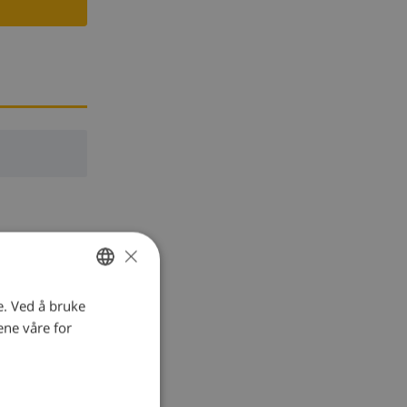
×
e. Ved å bruke
NORWEGIAN
ene våre for
DUTCH
FRENCH
SPANISH