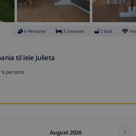
6 Personer
3 Soverom
2 Bad
Int
nia til leie Julieta
r 6 persons
August 2026