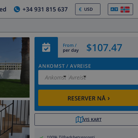
jed
+34 931 815 637
€
$107.47
From /
per day
ANKOMST
/
AVREISE
Ankomst
Avreise
›
RESERVER NÅ
VIS KART
100% Tilfredshetsgaranti