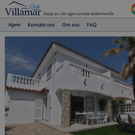
Slapp av i din egen private drømmevilla
Hjem
Kontakt oss
Om oss
FAQ