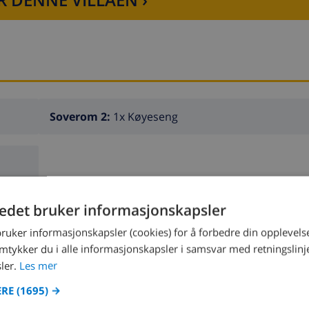
Soverom 2:
1x Køyeseng
tedet bruker informasjonskapsler
bruker informasjonskapsler (cookies) for å forbedre din opplevels
amtykker du i alle informasjonskapsler i samsvar med retningslinj
ler.
Les mer
Bad 2:
Dusj, Håndvask, Toalett
ERE
(1695) →