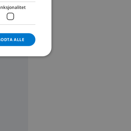
nksjonalitet
GERMAN
CATALAN
ITALIAN
DANISH
GODTA ALLE
NORWEGIAN