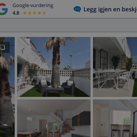
Google-vurdering
Legg igjen en besk
4.8
★★★★★
★★★★★