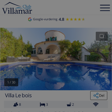
4.8
★★★★★
★★★★★
Google-vurdering
1
/
30
Villa Le bois
Del
8
3
2