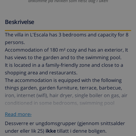
ankomme på hvilken som helst dag i uken
Beskrivelse
The villa in L'Escala has 3 bedrooms and capacity for 8
persons.
Accommodation of 180 m² cozy and has an exterior, It
has views to the garden and to the swimming pool.
It is located in a a family-friendly zone and close to a
shopping area and restaurants.
The accommodation is equipped with the following
things garden, garden furniture, terrace, barbecue,
iron, internet (wifi), hair dryer, single boiler on gas, air
conditioned in some bedrooms, swimming pool
private, garage in the same building, 1 TV, satellite
Read more›
(Languages: Spanish, French).
Dessverre er ungdomsgrupper (gjennom snittsalder
The independent kitchen, of butane gas, is equipped
under eller lik 25)
ikke
tillatt i denne boligen.
with refrigerator, microwave, oven, freezer,