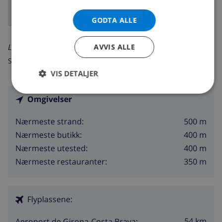
GODTA ALLE
Les mer om:
AVVIS ALLE
Spania >
Costa Brava >
L'Escala
>
Riells Platja
VIS DETALJER
Omgivelser
500 m
Nærmeste strand:
400 m
Nærmeste butikk:
400 m
Nærmeste utested:
350 m
Nærmeste restauranter:
Flyplassene:
54 km
Aeroport de Girona-Costa Brava: