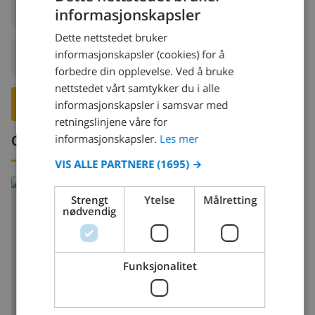
Ankomst:
Fra 16:00 før 20:00
informasjonskapsler
NORWEGIAN
Dette nettstedet bruker
DUTCH
informasjonskapsler (cookies) for å
Avreise:
Før: 10:00
FRENCH
forbedre din opplevelse. Ved å bruke
nettstedet vårt samtykker du i alle
SPANISH
RESERVER DENNE VILLAEN ›
informasjonskapsler i samsvar med
GERMAN
retningslinjene våre for
CATALAN
Omgivelser
informasjonskapsler.
Les mer
ITALIAN
VIS ALLE PARTNERE
(1695) →
DANISH
Strengt
Ytelse
Målretting
NORWEGIAN
nødvendig
Funksjonalitet
VIS KART