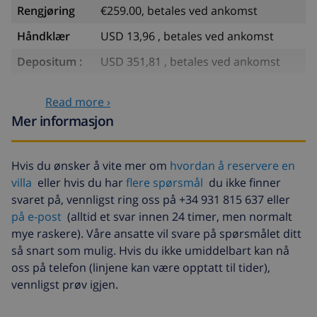
Rengjøring
€259.00, betales ved ankomst
Håndklær
USD 13,96 , betales ved ankomst
Depositum :
USD 351,81 , betales ved ankomst
Valgfrie tjenester
Read more ›
Mer informasjon
Barneseng
USD 35,18
Barnestol
USD 35,18
Hvis du ønsker å vite mer om
hvordan å reservere en
villa
eller hvis du har
flere spørsmål
du ikke finner
Sen ankomst
USD 58,64 , betales ved
ankomst
svaret på, vennligst ring oss på +34 931 815 637 eller
på e-post
(alltid et svar innen 24 timer, men normalt
Avbestillingsdepositum:
4.80% av totalbeløp
mye raskere). Våre ansatte vil svare på spørsmålet ditt
så snart som mulig. Hvis du ikke umiddelbart kan nå
oss på telefon (linjene kan være opptatt til tider),
vennligst prøv igjen.