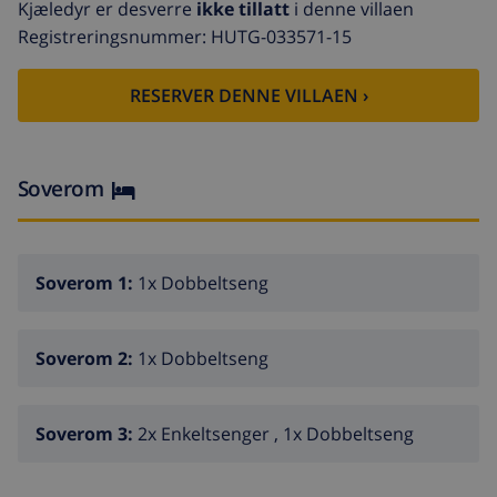
Kjæledyr er desverre
ikke tillatt
i denne villaen
washing machine, dishwasher, dishes/cutlery, coffee
Registreringsnummer: HUTG-033571-15
machine, toaster, kettle and juicer.
RESERVER DENNE VILLAEN ›
Soverom
Soverom 1:
1x Dobbeltseng
Soverom 2:
1x Dobbeltseng
Soverom 3:
2x Enkeltsenger , 1x Dobbeltseng