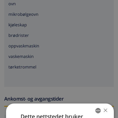
ovn
mikrobølgeovn
kjøleskap
brødrister
oppvaskmaskin
vaskemaskin
tørketrommel
Ankomst- og avgangstider
×
Dette nettstedet bruker