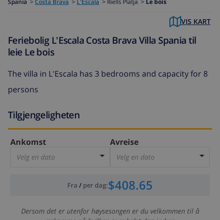
Spania
>
Costa Brava
>
L'Escala
>
Riells Platja >
Le bois
VIS KART
Feriebolig L'Escala Costa Brava Villa Spania til
leie Le bois
The
villa in L'Escala
has 3 bedrooms and capacity for 8
persons
Tilgjengeligheten
Ankomst
Avreise
Velg en dato
Velg en dato
$408.65
Fra
/
per dag
:
Dersom det er utenfor høysesongen er du velkommen til å