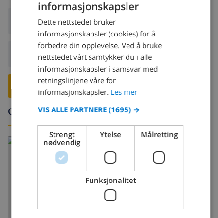
informasjonskapsler
NORWEGIAN
Ankomst:
Fra 16:00 før 20:00
Dette nettstedet bruker
DUTCH
informasjonskapsler (cookies) for å
FRENCH
forbedre din opplevelse. Ved å bruke
Avreise:
Før: 10:00
nettstedet vårt samtykker du i alle
SPANISH
informasjonskapsler i samsvar med
GERMAN
retningslinjene våre for
RESERVER DENNE VILLAEN ›
CATALAN
informasjonskapsler.
Les mer
ITALIAN
VIS ALLE PARTNERE
(1695) →
Omgivelser
DANISH
Strengt
Ytelse
Målretting
NORWEGIAN
nødvendig
Funksjonalitet
VIS KART