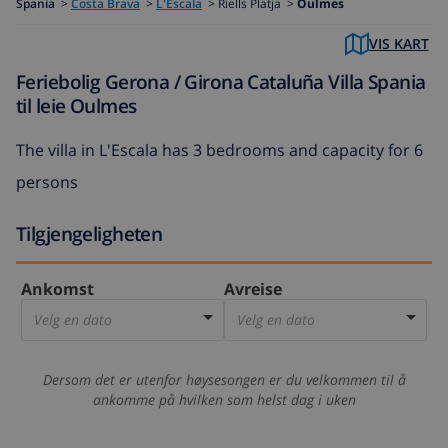
Spania
>
Costa Brava
>
L'Escala
>
Riells Platja >
Oulmes
VIS KART
Feriebolig Gerona / Girona Cataluña Villa Spania
til leie Oulmes
The
villa in L'Escala
has 3 bedrooms and capacity for 6
persons
Tilgjengeligheten
Ankomst
Avreise
Velg en dato
Velg en dato
Dersom det er utenfor høysesongen er du velkommen til å
ankomme på hvilken som helst dag i uken