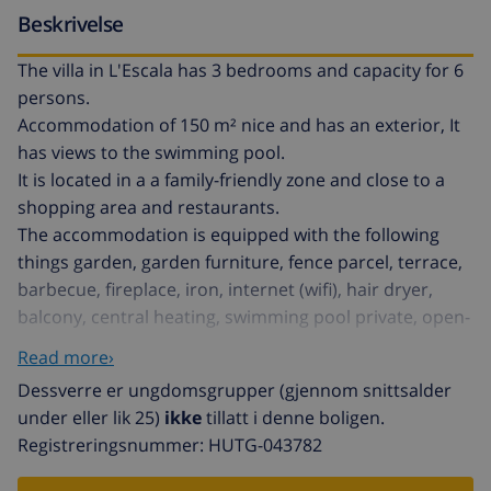
Beskrivelse
The villa in L'Escala has 3 bedrooms and capacity for 6
persons.
Accommodation of 150 m² nice and has an exterior, It
has views to the swimming pool.
It is located in a a family-friendly zone and close to a
shopping area and restaurants.
The accommodation is equipped with the following
things garden, garden furniture, fence parcel, terrace,
barbecue, fireplace, iron, internet (wifi), hair dryer,
balcony, central heating, swimming pool private, open-
air car parking (2 seats) in the same building, 1 TV.
Read more›
The independent kitchen, of vitroceramic, is equipped
Dessverre er ungdomsgrupper (gjennom snittsalder
with refrigerator, microwave, oven, freezer,
under eller lik 25)
ikke
tillatt i denne boligen.
washing machine, dishes/cutlery, coffee machine,
Registreringsnummer: HUTG-043782
toaster, kettle and juicer.