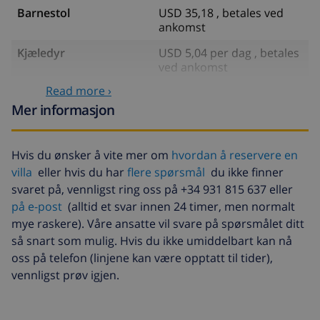
Barnestol
USD 35,18 , betales ved
ankomst
Kjæledyr
USD 5,04 per dag , betales
ved ankomst
Read more ›
Ekstra sengetøy
USD 17,59 per person ,
betales ved ankomst
Mer informasjon
Ekstra håndklæder
USD 8,80 per person ,
betales ved ankomst
Hvis du ønsker å vite mer om
hvordan å reservere en
villa
eller hvis du har
flere spørsmål
du ikke finner
Sen utsjekking
USD 113,75
svaret på, vennligst ring oss på +34 931 815 637 eller
Ekstra rengjøring
basert på energiforbruk
på e-post
(alltid et svar innen 24 timer, men normalt
(USD 52,77/HOUR)
mye raskere). Våre ansatte vil svare på spørsmålet ditt
Avbestillingsdepositum:
4.80% av totalbeløp
så snart som mulig. Hvis du ikke umiddelbart kan nå
oss på telefon (linjene kan være opptatt til tider),
vennligst prøv igjen.