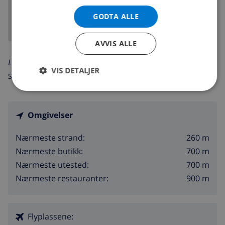
GODTA ALLE
AVVIS ALLE
Les mer om:
VIS DETALJER
Spania >
Costa Brava >
L'Escala
>
Riells Platja
Omgivelser
260 m
Nærmeste strand:
700 m
Nærmeste butikk:
700 m
Nærmeste utested:
900 m
Nærmeste restauranter:
Flyplassene: