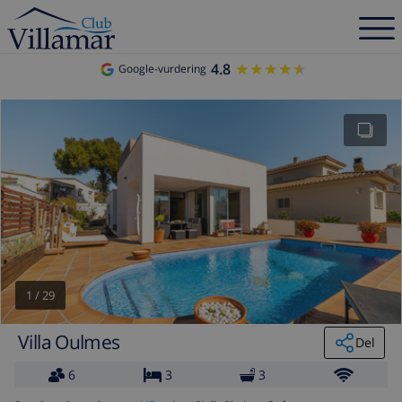
4.8
★★★★★
★★★★★
Google-vurdering
1
/
29
Villa Oulmes
Del
6
3
3