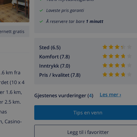
Laveste pris garanti
Å reservere tar bare
1 minutt
ernett gratis
Sted (6.5)
Komfort (7.8)
Inntrykk (7.0)
1.6 km fra
Pris / kvalitet (7.8)
det (10 x 4
er 1.6 km,
Les mer ›
Gjestenes vurderinger (
4
)
er 2.5 km.
anas
Tips en venn
, Casino-
Legg til i favoritter