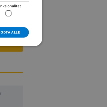
, Casino-
nksjonalitet
GERMAN
CATALAN
ITALIAN
DANISH
GODTA ALLE
NORWEGIAN
r