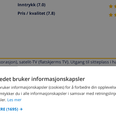
Inntrykk
(7.0)
Pris / kvalitet
(7.8)
rasjon), satelit-TV (flatskjerms TV). Utgang til sitteplass i 
kken (4 kokeplater, oppvaskmaskin, mikrobølgeovn). Bad/bi
emaskin. Internett (trådløs LAN [WLAN], gratis). Vennligst m
tedet bruker informasjonskapsler
bruker informasjonskapsler (cookies) for å forbedre din opplevels
 2.6 km fra sentrum av L'Escala, i en roligt, solrikt posisjon, 
amtykker du i alle informasjonskapsler i samsvar med retningslinj
 ha (inngjerdet) med planter og trær, svømmebasseng inngjer
ler.
Les mer
st LAN [WLAN]. (4 trinn). Privat garasje ved hbrukt. Kjøpesent
leie 450 m, sandstrand "Riells de Riells" 1.6 km, dykkesent
ERE
(1695) →
rideskole 4.7 km. Attraksjoner i nærheten: Ruinas greco-rom