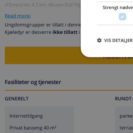
d'Empùries 4.2 km, Museo Dalí Figueres 26 km, Parque a
Strengt nødv
Festival de Perelada 30 km, Pich and Putt Gualta 15 km.
Read more›
Ungdomsgrupper er tillatt i denne villaen
Kjæledyr er desverre
ikke tillatt
i denne villaen
VIS DETALJER
RESERVE
Fasiliteter og tjenester
GENERELT
RUNDT 
Internettilgang
parke
Privat basseng 40 m²
terra