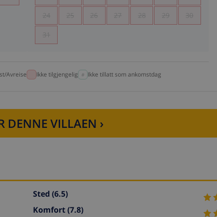
24
25
26
27
28
29
30
31
t/Avreise
Ikke tilgjengelig
Ikke tillatt som ankomstdag
R DENNE VILLAEN ›
Sted
(6.5)
Komfort
(7.8)