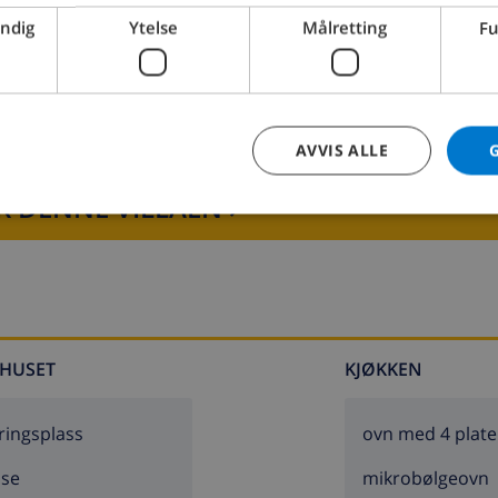
cuatico AquaBrava Roses 27 km, Skydive Empuriabrava 23 km
endig
Ytelse
Målretting
Fu
AVVIS ALLE
R DENNE VILLAEN ›
HUSET
KJØKKEN
ringsplass
ovn med 4 plate
sse
mikrobølgeovn