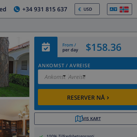
jed
+34 931 815 637
€
$158.36
From /
per day
ANKOMST
/
AVREISE
Ankomst
Avreise
›
RESERVER NÅ
VIS KART
100% Tilfredshetsgaranti