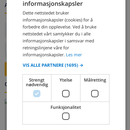
informasjonskapsler
Ankomst- og avgangstider
NORWEGIAN
Dette nettstedet bruker
DUTCH
informasjonskapsler (cookies) for å
FRENCH
forbedre din opplevelse. Ved å bruke
Ankomst:
Fra 16:00 før 19:00
nettstedet vårt samtykker du i alle
SPANISH
informasjonskapsler i samsvar med
GERMAN
retningslinjene våre for
Avreise:
Før: 10:00
CATALAN
informasjonskapsler.
Les mer
ITALIAN
VIS ALLE PARTNERE
(1695) →
RESERVER DENNE VILLAEN ›
DANISH
Strengt
Ytelse
Målretting
Omgivelser
NORWEGIAN
nødvendig
Les mer om:
Funksjonalitet
Spania >
Costa Brava >
Llançà