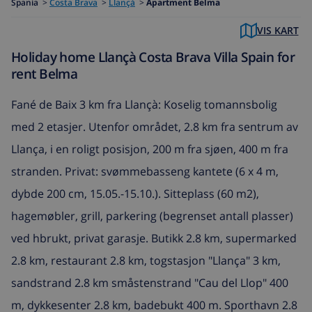
Spania
>
Costa Brava
>
Llançà
>
Apartment Belma
VIS KART
Holiday home Llançà Costa Brava Villa Spain for
rent Belma
Fané de Baix 3 km fra Llançà: Koselig tomannsbolig
med 2 etasjer. Utenfor området, 2.8 km fra sentrum av
Llança, i en roligt posisjon, 200 m fra sjøen, 400 m fra
stranden. Privat: svømmebasseng kantete (6 x 4 m,
dybde 200 cm, 15.05.-15.10.). Sitteplass (60 m2),
hagemøbler, grill, parkering (begrenset antall plasser)
ved hbrukt, privat garasje. Butikk 2.8 km, supermarked
2.8 km, restaurant 2.8 km, togstasjon "Llança" 3 km,
sandstrand 2.8 km småstenstrand "Cau del Llop" 400
m, dykkesenter 2.8 km, badebukt 400 m. Sporthavn 2.8