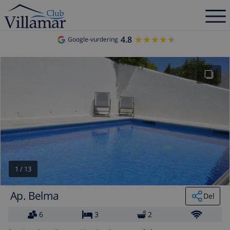
4.8
★★★★★
★★★★★
Google-vurdering
1
/
13
Ap. Belma
Del
6
3
2