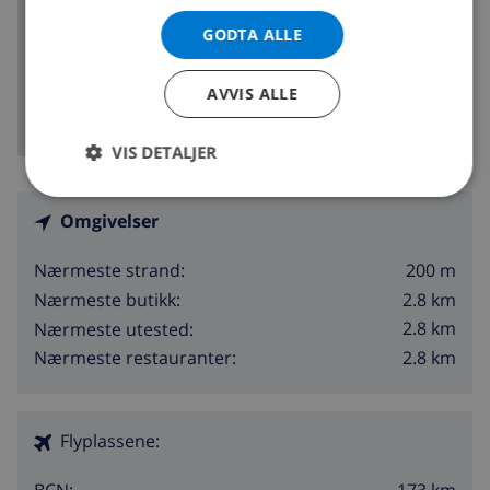
GODTA ALLE
VIS KART
AVVIS ALLE
VIS DETALJER
Omgivelser
200 m
Nærmeste strand:
2.8 km
Nærmeste butikk:
2.8 km
Nærmeste utested:
2.8 km
Nærmeste restauranter:
Flyplassene: