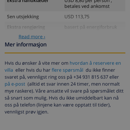
Ekstra håndklæder
USD 8,80 per person ,
betales ved ankomst
Sen utsjekking
USD 113,75
Ekstra rengjøring
basert på energiforbruk
(USD 52,77/HOUR)
Read more ›
Avbestillingsdepositum:
4.80% av totalbeløp
Mer informasjon
Hvis du ønsker å vite mer om
hvordan å reservere en
villa
eller hvis du har
flere spørsmål
du ikke finner
svaret på, vennligst ring oss på +34 931 815 637 eller
på e-post
(alltid et svar innen 24 timer, men normalt
mye raskere). Våre ansatte vil svare på spørsmålet ditt
så snart som mulig. Hvis du ikke umiddelbart kan nå
oss på telefon (linjene kan være opptatt til tider),
vennligst prøv igjen.