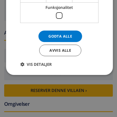
Satelitt tv
Funksjonalitet
Ankomst- og avgangstider
GODTA ALLE
AVVIS ALLE
Ankomst:
Fra 16:00 før 20:00
VIS DETALJER
Avreise:
Før: 10:00
RESERVER DENNE VILLAEN ›
Omgivelser