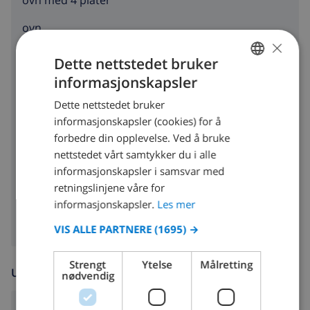
ovn med 4 plater
ovn
×
mikrobølgeovn
Dette nettstedet bruker
informasjonskapsler
kjøleskap
NORWEGIAN
Dette nettstedet bruker
DUTCH
fryser
informasjonskapsler (cookies) for å
FRENCH
forbedre din opplevelse. Ved å bruke
brødrister
nettstedet vårt samtykker du i alle
SPANISH
oppvaskmaskin
informasjonskapsler i samsvar med
GERMAN
retningslinjene våre for
vaskemaskin
CATALAN
informasjonskapsler.
Les mer
ITALIAN
VIS ALLE PARTNERE
(1695) →
DANISH
Strengt
Ytelse
Målretting
UNDERHOLDNING
NORWEGIAN
nødvendig