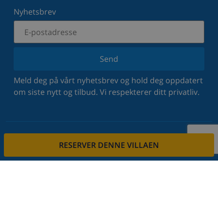
Nyhetsbrev
Send
Meld deg på vårt nyhetsbrev og hold deg oppdatert
om siste nytt og tilbud. Vi respekterer ditt privatliv.
RESERVER DENNE VILLAEN
Lei eiendommen din
Vil du leie ut din eiendom via oss?
Les mer