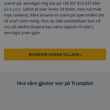
(USD 52,77/HOUR)
svaret på, vennligst ring oss på +34 931 815 637 eller
på e-post
(alltid et svar innen 24 timer, men normalt
Avbestillingsdepositum:
4.80% av totalbeløp
mye raskere). Våre ansatte vil svare på spørsmålet ditt
så snart som mulig. Hvis du ikke umiddelbart kan nå
oss på telefon (linjene kan være opptatt til tider),
vennligst prøv igjen.
RESERVER DENNE VILLAEN ›
Hva våre gjester sier på Trustpilot