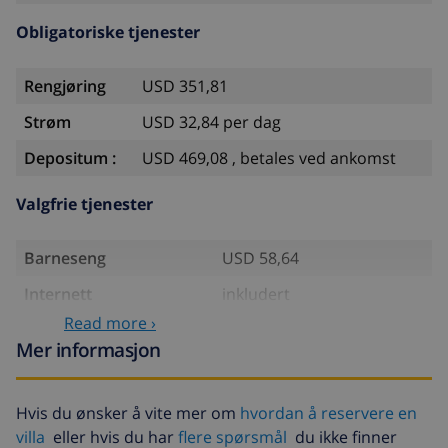
Obligatoriske tjenester
Rengjøring
USD 351,81
Strøm
USD 32,84 per dag
Depositum :
USD 469,08 , betales ved ankomst
Valgfrie tjenester
Barneseng
USD 58,64
Internett
inkludert
Read more ›
Ekstra sengetøy
USD 17,59 per person
Mer informasjon
Ekstra håndklæder
USD 8,80 per person
Sen utsjekking
USD 113,75
Hvis du ønsker å vite mer om
hvordan å reservere en
villa
eller hvis du har
flere spørsmål
du ikke finner
Ekstra rengjøring
basert på energiforbruk