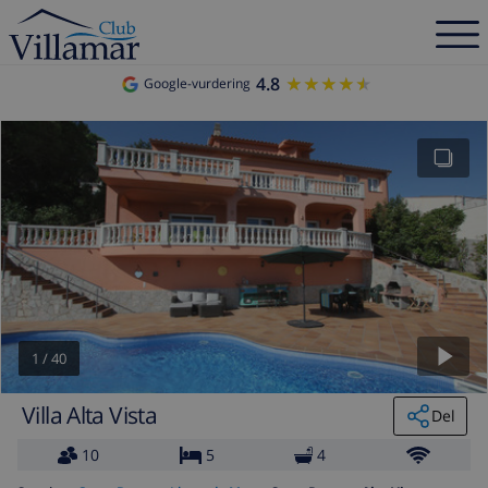
4.8
★★★★★
★★★★★
Google-vurdering
1
/
40
Villa Alta Vista
Del
10
5
4