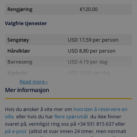
Rengjøring
€120.00
Valgfrie tjenester
Sengetøy
USD 17,59 per person
Håndklær
USD 8,80 per person
Barneseng
USD 4,19 per dag
Kjæledyr
USD 10,05 per dag
Read more ›
Ekstra sengetøy
USD 17,59 per person
Mer informasjon
Ekstra håndklæder
USD 8,80 per person
Sen utsjekking
USD 113,75
Hvis du ønsker å vite mer om
hvordan å reservere en
villa
eller hvis du har
flere spørsmål
du ikke finner
Ekstra rengjøring
basert på energiforbruk
(USD 52,77/HOUR)
svaret på, vennligst ring oss på +34 931 815 637 eller
på e-post
(alltid et svar innen 24 timer, men normalt
Avbestillingsdepositum:
4.80% av totalbeløp