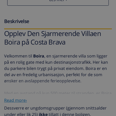
Beskrivelse
Opplev Den Sjarmerende Villaen
Boira på Costa Brava
Velkommen til
Boira
, en sjarmerende villa som ligger
på en rolig gate med kun destinasjonstrafikk. Her kan
du parkere bilen trygt på privat eiendom. Boira er en
del av en fredelig urbanisasjon, perfekt for de som
ønsker en avslappende ferieopplevelse.
Med en avstand på kun 500 meter til stranden, er Boira
ideelt plassert for strandelskere. Villaen ligger på
Read more›
gateplan, med inngangen på første etasje som nås via
Dessverre er ungdomsgrupper (gjennom snittsalder
en kort trapp. Dette er en fullt frittstående villa med et
under eller lik 25)
ikke
tillatt i denne boligen.