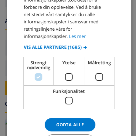
FRENCH
forbedre din opplevelse. Ved å bruke
nettstedet vårt samtykker du i alle
SPANISH
Ankomst- og avgangstider
informasjonskapsler i samsvar med
GERMAN
retningslinjene våre for
CATALAN
informasjonskapsler.
Les mer
ITALIAN
VIS ALLE PARTNERE
(1695) →
Ankomst:
Fra 16:00 før 20:00
DANISH
Strengt
Ytelse
Målretting
NORWEGIAN
nødvendig
Avreise:
Før: 10:00
RESERVER DENNE VILLAEN ›
Funksjonalitet
Omgivelser
GODTA ALLE