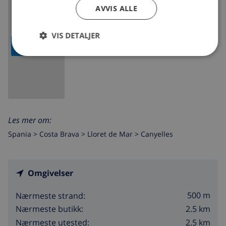
AVVIS ALLE
VIS DETALJER
VIS KART
Les mer om:
Spania >
Costa Brava >
Lloret de Mar
>
Canyelles
Omgivelser
500 m
Nærmeste strand:
2.5 km
Nærmeste butikk:
2.5 km
Nærmeste utested: