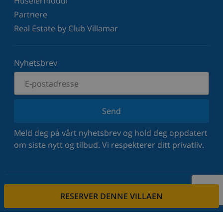
Huseiermodul
Partnere
Real Estate by Club Villamar
Nyhetsbrev
Send
Meld deg på vårt nyhetsbrev og hold deg oppdatert
om siste nytt og tilbud. Vi respekterer ditt privatliv.
RESERVER DENNE VILLAEN
Lei eiendommen din
Vil du leie ut din eiendom via oss?