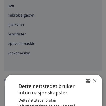
ovn
mikrobølgeovn
kjøleskap
brødrister
oppvaskmaskin
vaskemaskin
×
UNDERHOLDNING
Dette nettstedet bruker
informasjonskapsler
Satelitt tv
NORWEGIAN
Dette nettstedet bruker
DUTCH
informasjonskapsler (cookies) for å