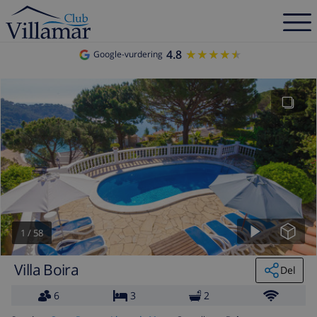
4.8
★★★★★
★★★★★
Google-vurdering
1
/
58
Villa Boira
Del
6
3
2