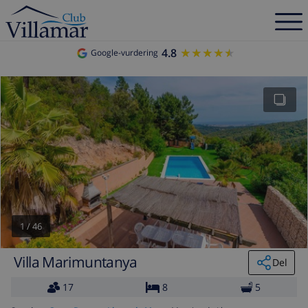
4.8
★★★★★
★★★★★
Google-vurdering
1
/
46
Villa Marimuntanya
Del
17
8
5