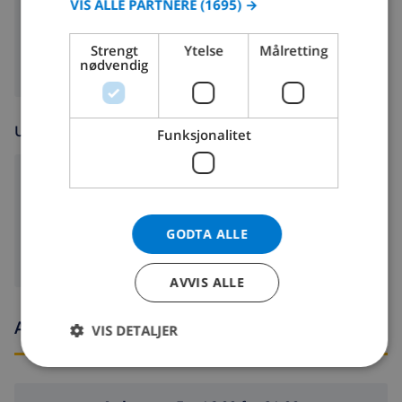
VIS ALLE PARTNERE
(1695) →
vaskemaskin
DANISH
Strengt
Ytelse
Målretting
NORWEGIAN
nødvendig
UNDERHOLDNING
Funksjonalitet
DVD
Kabel tv
GODTA ALLE
AVVIS ALLE
Ankomst- og avgangstider
VIS DETALJER