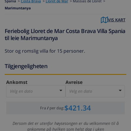
Spania
>
Costa Brava
>
Lloret de Mar
>
Massias de Lloret >
Marimuntanya
VIS KART
Feriebolig Lloret de Mar Costa Brava Villa Spania
til leie Marimuntanya
Stor og romslig villa for 15 personer.
Tilgjengeligheten
Ankomst
Avreise
Velg en dato
Velg en dato
$421.34
Fra
/
per dag
:
Dersom det er utenfor høysesongen er du velkommen til å
ankomme på hvilken som helst dag i uken