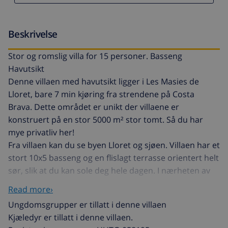
Beskrivelse
Stor og romslig villa for 15 personer. Basseng
Havutsikt
Denne villaen med havutsikt ligger i Les Masies de
Lloret, bare 7 min kjøring fra strendene på Costa
Brava. Dette området er unikt der villaene er
konstruert på en stor 5000 m² stor tomt. Så du har
mye privatliv her!
Fra villaen kan du se byen Lloret og sjøen. Villaen har et
stort 10x5 basseng og en flislagt terrasse orientert helt
sør, slik at du kan sole deg hele dagen. I nærheten av
bassenget finner du grillen og en overbygd terrasse
Read more›
med store bord og stoler. Solsenger for alle. Villaen
Ungdomsgrupper er tillatt i denne villaen
har en veldig stor stue / spisestue. Barnestoler og
Kjæledyr er tillatt i denne villaen.
barnesenger er tilgjengelig på forespørsel. En ekstra