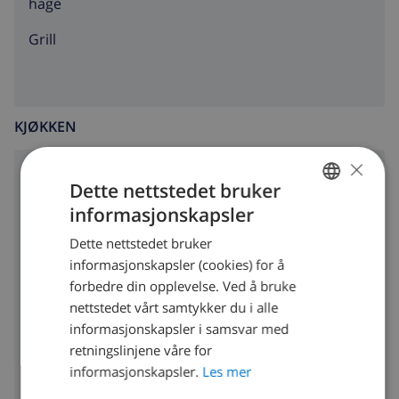
hage
grill
KJØKKEN
×
ovn med 4 plater
Dette nettstedet bruker
informasjonskapsler
ovn
NORWEGIAN
Dette nettstedet bruker
mikrobølgeovn
DUTCH
informasjonskapsler (cookies) for å
FRENCH
kjøleskap
forbedre din opplevelse. Ved å bruke
nettstedet vårt samtykker du i alle
SPANISH
fryser
informasjonskapsler i samsvar med
GERMAN
retningslinjene våre for
brødrister
CATALAN
informasjonskapsler.
Les mer
oppvaskmaskin
ITALIAN