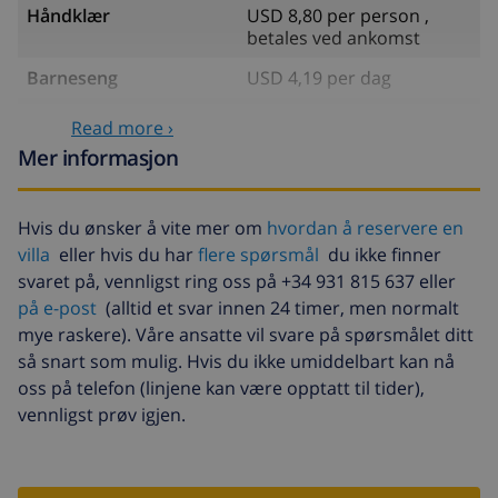
Håndklær
USD 8,80 per person ,
betales ved ankomst
Barneseng
USD 4,19 per dag
Kjæledyr
USD 10,05 per dag ,
Read more ›
betales ved ankomst
Mer informasjon
Ekstra sengetøy
USD 17,59 per person
Ekstra håndklæder
USD 8,80 per person ,
Hvis du ønsker å vite mer om
hvordan å reservere en
betales ved ankomst
villa
eller hvis du har
flere spørsmål
du ikke finner
svaret på, vennligst ring oss på +34 931 815 637 eller
Sen utsjekking
USD 113,75
på e-post
(alltid et svar innen 24 timer, men normalt
Ekstra rengjøring
basert på energiforbruk
mye raskere). Våre ansatte vil svare på spørsmålet ditt
(USD 52,77/HOUR)
så snart som mulig. Hvis du ikke umiddelbart kan nå
Avbestillingsdepositum:
4.80% av totalbeløp
oss på telefon (linjene kan være opptatt til tider),
vennligst prøv igjen.