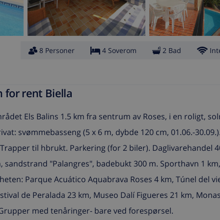
8 Personer
4 Soverom
2 Bad
Int
for rent Biella
ådet Els Balins 1.5 km fra sentrum av Roses, i en roligt, sol
rivat: svømmebasseng (5 x 6 m, dybde 120 cm, 01.06.-30.09.)
rapper til hbrukt. Parkering (for 2 biler). Daglivarehandel 
m, sandstrand "Palangres", badebukt 300 m. Sporthavn 1 km,
ærheten: Parque Acuático Aquabrava Roses 4 km, Túnel del vi
stival de Peralada 23 km, Museo Dalí Figueres 21 km, Monas
 Grupper med tenåringer- bare ved forespørsel.