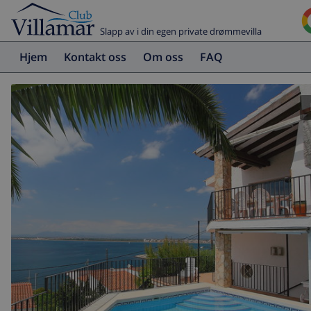
Slapp av i din egen private drømmevilla
Hjem
Kontakt oss
Om oss
FAQ