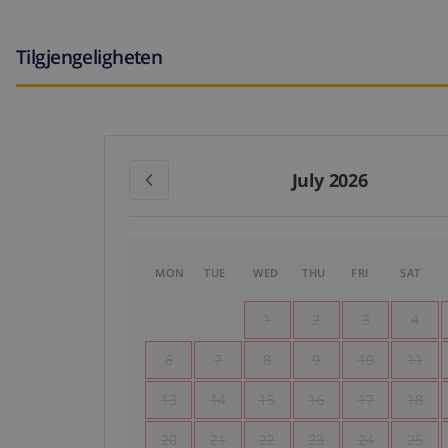
Tilgjengeligheten
July 2026
MON
TUE
WED
THU
FRI
SAT
1
2
3
4
6
7
8
9
10
11
13
14
15
16
17
18
20
21
22
23
24
25