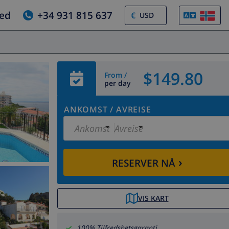
jed
+34 931 815 637
€
$149.80
From /
per day
ANKOMST
/
AVREISE
Ankomst
Avreise
›
RESERVER NÅ
VIS KART
100% Tilfredshetsgaranti