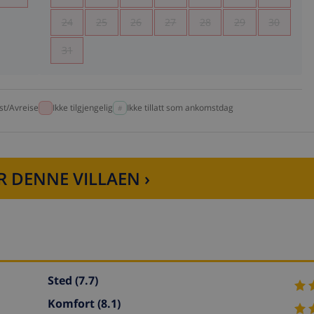
24
25
26
27
28
29
30
31
t/Avreise
Ikke tilgjengelig
Ikke tillatt som ankomstdag
R DENNE VILLAEN ›
Sted
(7.7)
Komfort
(8.1)