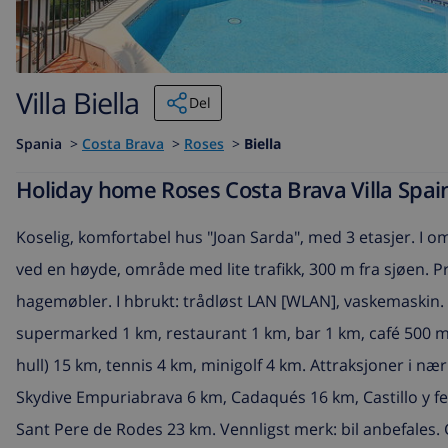
Villa Biella
Del
Spania
>
Costa Brava
>
Roses
>
Biella
Holiday home Roses Costa Brava Villa Spain 
Koselig, komfortabel hus "Joan Sarda", med 3 etasjer. I omr
ved en høyde, område med lite trafikk, 300 m fra sjøen. P
hagemøbler. I hbrukt: trådløst LAN [WLAN], vaskemaskin. T
supermarked 1 km, restaurant 1 km, bar 1 km, café 500 
hull) 15 km, tennis 4 km, minigolf 4 km. Attraksjoner i n
Skydive Empuriabrava 6 km, Cadaqués 16 km, Castillo y fe
Sant Pere de Rodes 23 km. Vennligst merk: bil anbefales.