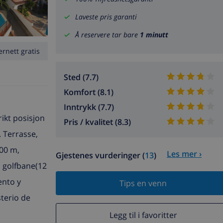
Laveste pris garanti
Å reservere tar bare
1 minutt
ernett gratis
Sted (7.7)
Komfort (8.1)
Inntrykk (7.7)
rikt posisjon
Pris / kvalitet (8.3)
. Terrasse,
400 m,
Les mer ›
Gjestenes vurderinger (
13
)
 golfbane(12
ento y
Tips en venn
terio de
Legg til i favoritter