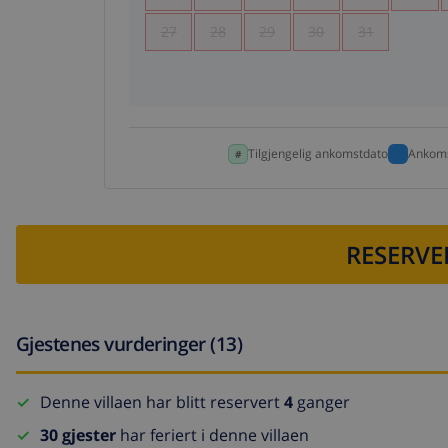
27
28
29
30
31
Tilgjengelig ankomstdato
Ankoms
RESERVE
Gjestenes vurderinger (13)
Denne villaen har blitt reservert
4
ganger
30 gjester
har feriert i denne villaen