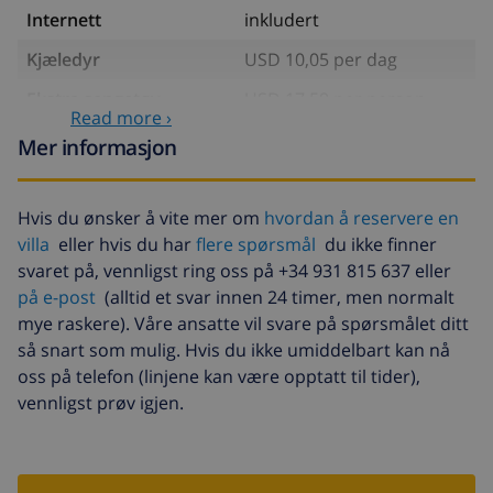
Internett
inkludert
Kjæledyr
USD 10,05 per dag
Ekstra sengetøy
USD 17,59 per person ,
Read more ›
betales ved ankomst
Mer informasjon
Ekstra håndklæder
USD 8,80 per person ,
betales ved ankomst
Hvis du ønsker å vite mer om
hvordan å reservere en
Sen utsjekking
USD 113,75
villa
eller hvis du har
flere spørsmål
du ikke finner
Ekstra rengjøring
basert på energiforbruk
svaret på, vennligst ring oss på +34 931 815 637 eller
(USD 52,77/HOUR)
på e-post
(alltid et svar innen 24 timer, men normalt
mye raskere). Våre ansatte vil svare på spørsmålet ditt
Avbestillingsdepositum:
4.80% av totalbeløp
så snart som mulig. Hvis du ikke umiddelbart kan nå
oss på telefon (linjene kan være opptatt til tider),
vennligst prøv igjen.