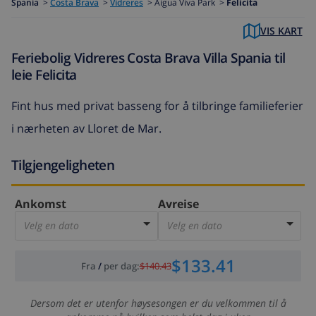
Spania
>
Costa Brava
>
Vidreres
>
Aigua Viva Park >
Felicita
VIS KART
Feriebolig Vidreres Costa Brava Villa Spania til
leie Felicita
Fint hus med privat basseng for å tilbringe familieferier
i nærheten av Lloret de Mar.
Tilgjengeligheten
Ankomst
Avreise
Velg en dato
Velg en dato
$133.41
Fra
/
per dag
:
$140.43
Dersom det er utenfor høysesongen er du velkommen til å