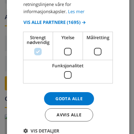
GERMAN
retningslinjene våre for
CATALAN
informasjonskapsler.
Les mer
Ankomst- og avgangstider
ITALIAN
VIS ALLE PARTNERE
(1695) →
DANISH
Strengt
Ytelse
Målretting
NORWEGIAN
nødvendig
Ankomst:
Fra 16:00 før 21:00
Avreise:
Før: 10:00
Funksjonalitet
RESERVER DENNE VILLAEN ›
Omgivelser
GODTA ALLE
AVVIS ALLE
VIS DETALJER