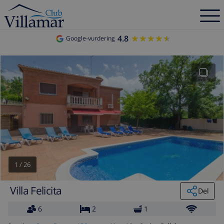
4.8
★★★★★
★★★★★
Google-vurdering
1
/
26
Villa Felicita
Del
6
2
1