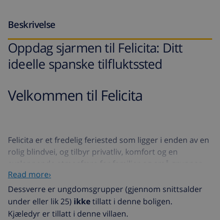
Beskrivelse
Oppdag sjarmen til Felicita: Ditt
ideelle spanske tilfluktssted
Velkommen til Felicita
Felicita er et fredelig feriested som ligger i enden av en
rolig blindvei, og tilbyr privatliv, komfort og en
avslappende atmosfære for familier og små grupper
Read more›
på opptil 6 gjester.
Dessverre er ungdomsgrupper (gjennom snittsalder
Eiendommen inkluderer en privat parkeringsplass og
under eller lik 25)
ikke
tillatt i denne boligen.
ligger bare 7 km fra de vakre strendene i Lloret de Mar,
Kjæledyr er tillatt i denne villaen.