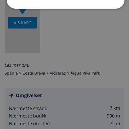
VIS KART
Les mer om:
Spania >
Costa Brava >
Vidreres
>
Aigua Viva Park
Omgivelser
7 km
Nærmeste strand:
900 m
Nærmeste butikk:
7 km
Nærmeste utested: