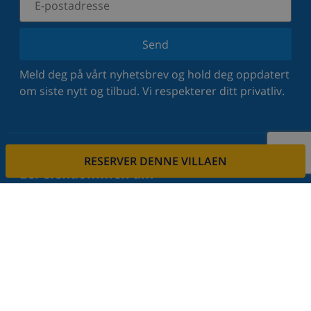
Send
Meld deg på vårt nyhetsbrev og hold deg oppdatert
om siste nytt og tilbud. Vi respekterer ditt privatliv.
RESERVER DENNE VILLAEN
Lei eiendommen din
Vil du leie ut din eiendom via oss?
Les mer