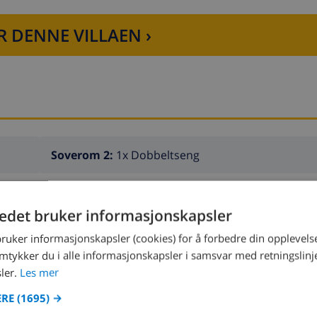
R DENNE VILLAEN ›
Soverom 2:
1x Dobbeltseng
Soverom 4:
2x Enkeltsenger
tedet bruker informasjonskapsler
bruker informasjonskapsler (cookies) for å forbedre din opplevels
amtykker du i alle informasjonskapsler i samsvar med retningslinj
ler.
Les mer
ERE
(1695) →