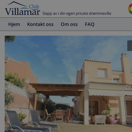
Slapp av i din egen private drømmevilla
Hjem
Kontakt oss
Om oss
FAQ