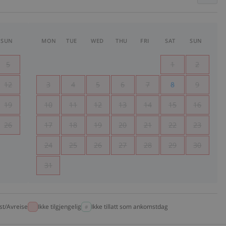
SUN
MON
TUE
WED
THU
FRI
SAT
SUN
5
1
2
12
3
4
5
6
7
8
9
19
10
11
12
13
14
15
16
26
17
18
19
20
21
22
23
24
25
26
27
28
29
30
31
t/Avreise
Ikke tilgjengelig
Ikke tillatt som ankomstdag