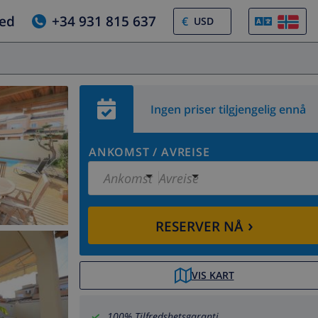
jed
+34 931 815 637
€
Ingen priser tilgjengelig ennå
ANKOMST
/
AVREISE
Ankomst
Avreise
›
RESERVER NÅ
VIS KART
100% Tilfredshetsgaranti