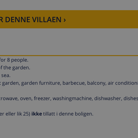
R DENNE VILLAEN ›
or 8 people.
of the garden.
 sea.
garden, garden furniture, barbecue, balcony, air condition
icrowave, oven, freezer, washingmachine, dishwasher, dishes
eller lik 25)
ikke
tillatt i denne boligen.