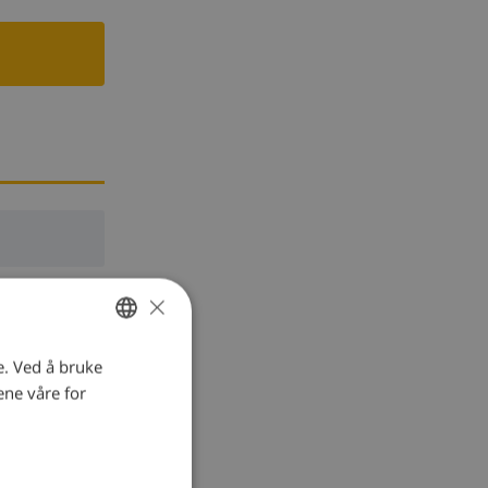
×
e. Ved å bruke
NORWEGIAN
ene våre for
DUTCH
FRENCH
SPANISH