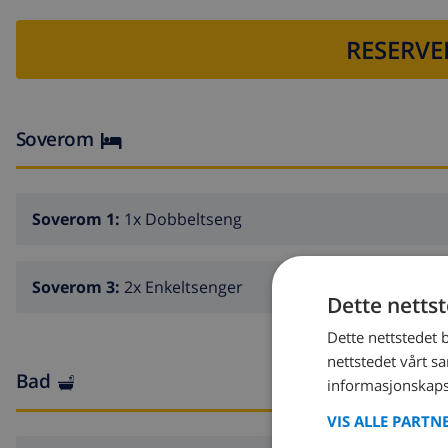
RESERVE
Soverom
Soverom 1:
1x Dobbeltseng
Soverom 3:
2x Enkeltsenger
Dette netts
Dette nettstedet 
nettstedet vårt s
Bad
informasjonskaps
VIS ALLE PARTN