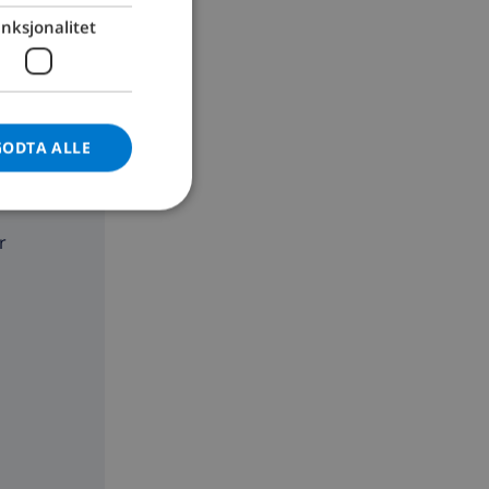
nksjonalitet
GERMAN
CATALAN
ITALIAN
DANISH
GODTA ALLE
NORWEGIAN
r