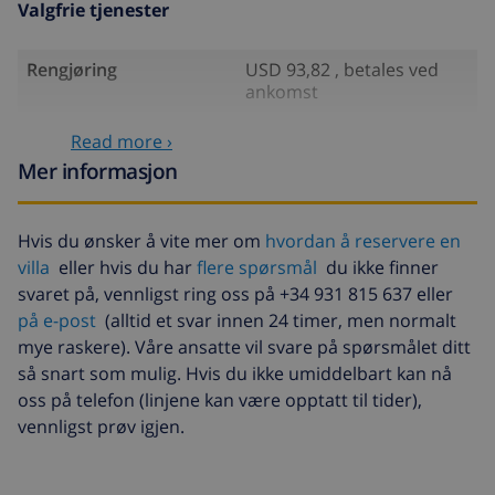
Valgfrie tjenester
Rengjøring
USD 93,82 , betales ved
ankomst
Barneseng
USD 7,53 per dag , betales
Read more ›
ved ankomst
Mer informasjon
Barnestol
USD 1,68 per dag , betales
ved ankomst
Hvis du ønsker å vite mer om
hvordan å reservere en
Sen ankomst
USD 93,82 , betales ved
villa
eller hvis du har
flere spørsmål
du ikke finner
ankomst
svaret på, vennligst ring oss på +34 931 815 637 eller
Ekstra sengetøy
USD 17,59 per person ,
på e-post
(alltid et svar innen 24 timer, men normalt
betales ved ankomst
mye raskere). Våre ansatte vil svare på spørsmålet ditt
så snart som mulig. Hvis du ikke umiddelbart kan nå
Ekstra håndklæder
USD 8,80 per person ,
oss på telefon (linjene kan være opptatt til tider),
betales ved ankomst
vennligst prøv igjen.
Sen utsjekking
USD 113,75
Ekstra rengjøring
basert på energiforbruk