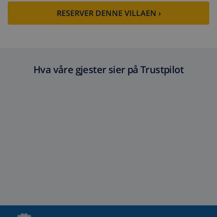
(USD 52,77/HOUR)
RESERVER DENNE VILLAEN ›
Avbestillingsdepositum:
4.80% av totalbeløp
Hva våre gjester sier på Trustpilot