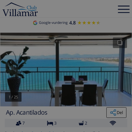
4.8
★★★★★
★★★★★
Google-vurdering
1
/
25
Ap. Acantilados
Del
7
3
2