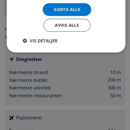
GODTA ALLE
AVVIS ALLE
Les mer om:
Spania >
Costa Dorada >
Salou
VIS DETALJER
Omgivelser
10 m
Nærmeste strand:
200 m
Nærmeste butikk:
300 m
Nærmeste utested:
50 m
Nærmeste restauranter:
Flyplassene: