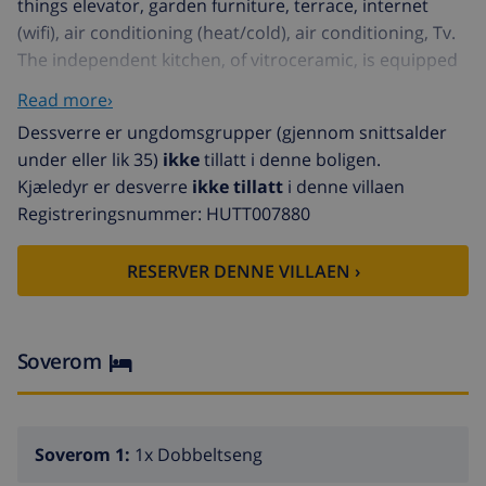
things elevator, garden furniture, terrace, internet
(wifi), air conditioning (heat/cold), air conditioning, Tv.
The independent kitchen, of vitroceramic, is equipped
with refrigerator, microwave, oven, freezer,
Read more›
washing machine, dishwasher, dishes/cutlery, kitchen
Dessverre er ungdomsgrupper (gjennom snittsalder
utensils, coffee machine and fryer.
under eller lik 35)
ikke
tillatt i denne boligen.
Kjæledyr er desverre
ikke tillatt
i denne villaen
Registreringsnummer: HUTT007880
RESERVER DENNE VILLAEN ›
Soverom
Soverom 1:
1x Dobbeltseng