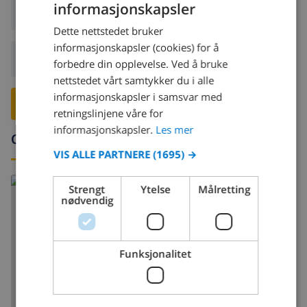
informasjonskapsler
Ankomst:
Fra 17:00 før 20:00
NORWEGIAN
Dette nettstedet bruker
DUTCH
informasjonskapsler (cookies) for å
Avreise:
Før: 10:00
FRENCH
forbedre din opplevelse. Ved å bruke
nettstedet vårt samtykker du i alle
SPANISH
informasjonskapsler i samsvar med
RESERVER DENNE VILLAEN ›
GERMAN
retningslinjene våre for
CATALAN
informasjonskapsler.
Les mer
Omgivelser
ITALIAN
VIS ALLE PARTNERE
(1695) →
DANISH
Strengt
Ytelse
Målretting
NORWEGIAN
nødvendig
Funksjonalitet
VIS KART